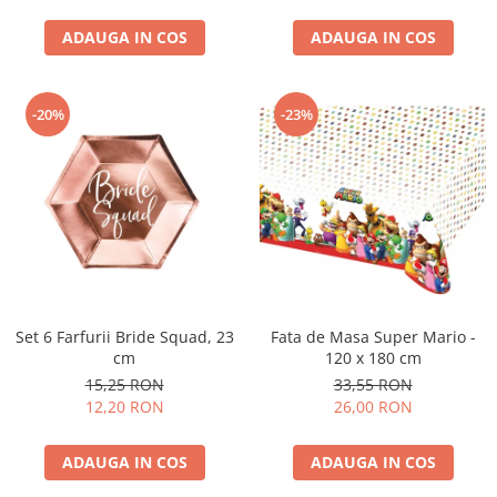
Nunta
Paste
ADAUGA IN COS
ADAUGA IN COS
Petrecere 1 An
Petrecerea Burlacitelor
-20%
-23%
Petreceri Aniversare
Valentine's Day
Set 6 Farfurii Bride Squad, 23
Fata de Masa Super Mario -
cm
120 x 180 cm
15,25 RON
33,55 RON
12,20 RON
26,00 RON
ADAUGA IN COS
ADAUGA IN COS