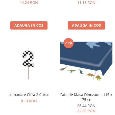
Pastel Party
14,24 RON
11,18 RON
Petrecere Disco
Petrecere Anii '20
Petrecere Mexicana
ADAUGA IN COS
ADAUGA IN COS
Petrecere Tropicala
Summer Party
Petrecere Majorat
-17%
Petrecere 30 ani
Petrecere 40 Ani
Petrecere 50 ani
Ocazie
Craciun
Anul Nou
Gender Reveal
Lumanare Cifra 2 Curse
Fata de Masa Dinozaur - 115 x
Baby Shower
175 cm
8,13 RON
Botez
26,44 RON
Halloween
22,00 RON