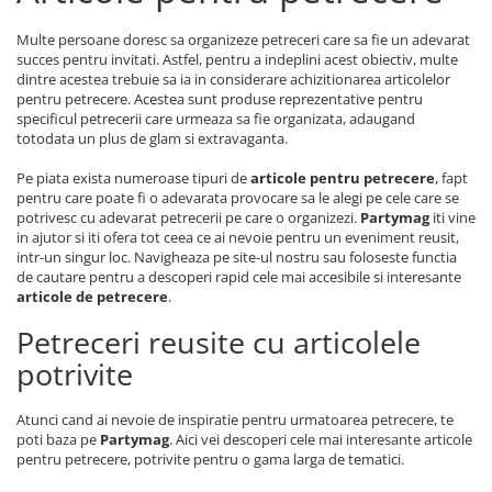
Multe persoane doresc sa organizeze petreceri care sa fie un adevarat
succes pentru invitati. Astfel, pentru a indeplini acest obiectiv, multe
dintre acestea trebuie sa ia in considerare achizitionarea articolelor
pentru petrecere. Acestea sunt produse reprezentative pentru
specificul petrecerii care urmeaza sa fie organizata, adaugand
totodata un plus de glam si extravaganta.
Pe piata exista numeroase tipuri de
articole pentru petrecere
, fapt
pentru care poate fi o adevarata provocare sa le alegi pe cele care se
potrivesc cu adevarat petrecerii pe care o organizezi.
Partymag
iti vine
in ajutor si iti ofera tot ceea ce ai nevoie pentru un eveniment reusit,
intr-un singur loc. Navigheaza pe site-ul nostru sau foloseste functia
de cautare pentru a descoperi rapid cele mai accesibile si interesante
articole de petrecere
.
Petreceri reusite cu articolele
potrivite
Atunci cand ai nevoie de inspiratie pentru urmatoarea petrecere, te
poti baza pe
Partymag
. Aici vei descoperi cele mai interesante articole
pentru petrecere, potrivite pentru o gama larga de tematici.