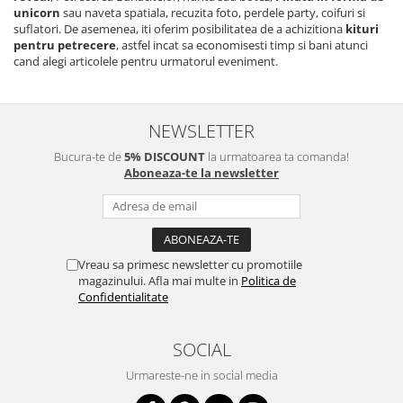
unicorn
sau naveta spatiala, recuzita foto, perdele party, coifuri si
suflatori. De asemenea, iti oferim posibilitatea de a achizitiona
kituri
pentru petrecere
, astfel incat sa economisesti timp si bani atunci
cand alegi articolele pentru urmatorul eveniment.
NEWSLETTER
Bucura-te de
5% DISCOUNT
la urmatoarea ta comanda!
Aboneaza-te la newsletter
Vreau sa primesc newsletter cu promotiile
magazinului. Afla mai multe in
Politica de
Confidentialitate
SOCIAL
Urmareste-ne in social media