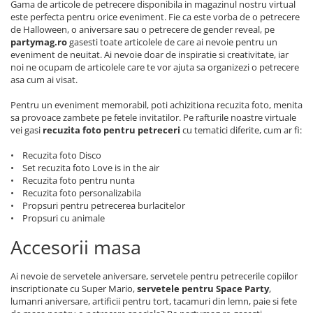
Gama de articole de petrecere disponibila in magazinul nostru virtual
este perfecta pentru orice eveniment. Fie ca este vorba de o petrecere
de Halloween, o aniversare sau o petrecere de gender reveal, pe
partymag.ro
gasesti toate articolele de care ai nevoie pentru un
eveniment de neuitat. Ai nevoie doar de inspiratie si creativitate, iar
noi ne ocupam de articolele care te vor ajuta sa organizezi o petrecere
asa cum ai visat.
Pentru un eveniment memorabil, poti achizitiona recuzita foto, menita
sa provoace zambete pe fetele invitatilor. Pe rafturile noastre virtuale
vei gasi
recuzita foto pentru petreceri
cu tematici diferite, cum ar fi:
• Recuzita foto Disco
• Set recuzita foto Love is in the air
• Recuzita foto pentru nunta
• Recuzita foto personalizabila
• Propsuri pentru petrecerea burlacitelor
• Propsuri cu animale
Accesorii masa
Ai nevoie de servetele aniversare, servetele pentru petrecerile copiilor
inscriptionate cu Super Mario,
servetele pentru Space Party
,
lumanri aniversare, artificii pentru tort, tacamuri din lemn, paie si fete