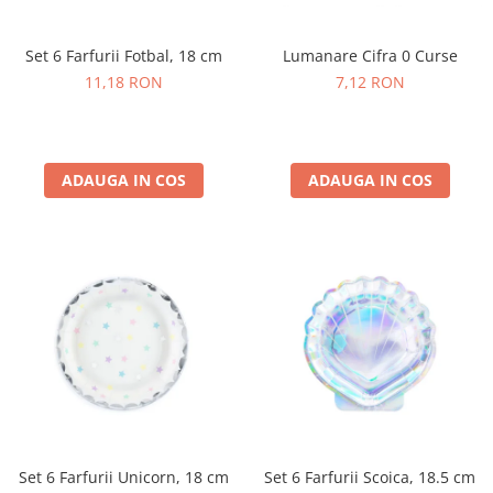
Petrecere Spatiala
Confetti
Petrecere Star Wars
Suflatori si Coifuri
Lumanare Cifra 0 Curse
Set 6 Farfurii Fotbal, 18 cm
Petrecere Super Mario
7,12 RON
11,18 RON
Petrecere Supereroi
Petreceri Fete
Petrecere Buburuza Miraculoasa
Petrecere Ferma Animalelor
ADAUGA IN COS
ADAUGA IN COS
Petrecere Frozen
Petrecere Little Star
Petrecere LOL Surprise
Petrecere Lovely Swan
Petrecere Mica Sirena
Petrecere Minnie Mouse
Petrecere Pisicute
Petrecere Printese Disney
Petrecere Unicorni
Petreceri Adulti
Set 6 Farfurii Unicorn, 18 cm
Set 6 Farfurii Scoica, 18.5 cm