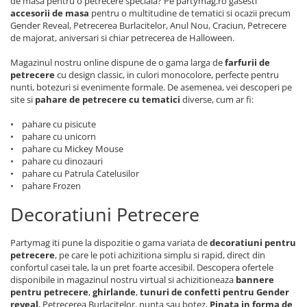
de masa pentru o petrecere speciala? Pe partymag.ro gasesti
accesorii de masa
pentru o multitudine de tematici si ocazii precum
Gender Reveal, Petrecerea Burlacitelor, Anul Nou, Craciun, Petrecere
de majorat, aniversari si chiar petrecerea de Halloween.
Magazinul nostru online dispune de o gama larga de
farfurii de
petrecere
cu design classic, in culori monocolore, perfecte pentru
nunti, botezuri si evenimente formale. De asemenea, vei descoperi pe
site si
pahare de petrecere cu tematici
diverse, cum ar fi:
• pahare cu pisicute
• pahare cu unicorn
• pahare cu Mickey Mouse
• pahare cu dinozauri
• pahare cu Patrula Catelusilor
• pahare Frozen
Decoratiuni Petrecere
Partymag iti pune la dispozitie o gama variata de
decoratiuni pentru
petrecere
, pe care le poti achizitiona simplu si rapid, direct din
confortul casei tale, la un pret foarte accesibil. Descopera ofertele
disponibile in magazinul nostru virtual si achizitioneaza
bannere
pentru petrecere
,
ghirlande
,
tunuri de confetti pentru Gender
reveal
, Petrecerea Burlacitelor, nunta sau botez,
Pinata in forma de