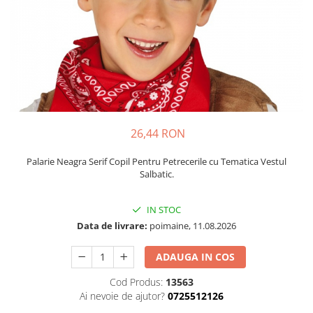
Petrecere Spatiala
Confetti
Petrecere Star Wars
Suflatori si Coifuri
Petrecere Super Mario
Petrecere Supereroi
Petreceri Fete
Petrecere Buburuza Miraculoasa
Petrecere Ferma Animalelor
Petrecere Frozen
26,44 RON
Petrecere Little Star
Palarie Neagra Serif Copil Pentru Petrecerile cu Tematica Vestul
Petrecere LOL Surprise
Salbatic.
Petrecere Lovely Swan
Petrecere Mica Sirena
IN STOC
Petrecere Minnie Mouse
Data de livrare:
poimaine, 11.08.2026
Petrecere Pisicute
ADAUGA IN COS
Petrecere Printese Disney
Petrecere Unicorni
Cod Produs:
13563
Petreceri Adulti
Ai nevoie de ajutor?
0725512126