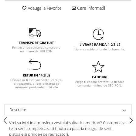
Pastel Party
Adauga la Favorite
Cere informatii
Petrecere Disco
Petrecere Anii '20
Petrecere Mexicana
Petrecere Tropicala
Summer Party
TRANSPORT GRATUIT
LIVRARE RAPIDA 1-2 ZILE
Pentru orice comanda cu valoare
Petrecere Majorat
Livrare rapida oriunde in Romania.
mai mare de 300 RON
Petrecere 30 ani
Petrecere 40 Ani
Petrecere 50 ani
RETUR IN 14 ZILE
CADOURI
Oricare ar fi motivul pentru care te-
Ocazie
Alege-ti cadoul preferat la fiecare
ai razgandit, ai posibilitatea sa
comanda minima de 350 RON.
returnezi produsele in 14 zile
Craciun
Anul Nou
Gender Reveal
Descriere
Baby Shower
Botez
Vrei sa intri in atmosfera vestului salbatic american? Costumeaza-
te in serif, completeaza-ti tinuta cu palaria neagra de serif,
Halloween
pistoale si prinde-i pe raufacatori.