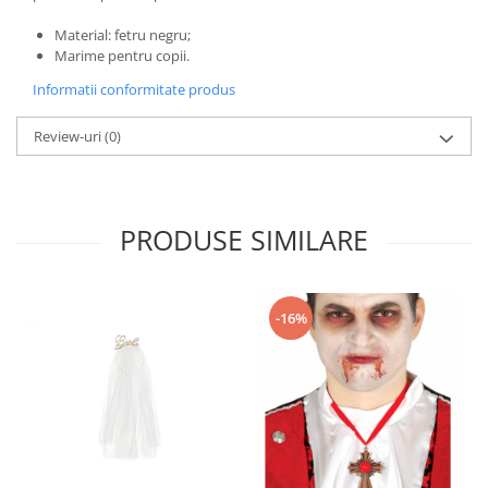
Nunta
Paste
Material: fetru negru;
Marime pentru copii.
Petrecere 1 An
Informatii conformitate produs
Petrecerea Burlacitelor
Petreceri Aniversare
Review-uri
(0)
Valentine's Day
PRODUSE SIMILARE
-16%