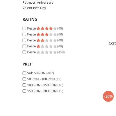
Heliu & Accesorii
Petrecere Spatiala
Palarii
Confetti
Petreceri Aniversare
Petrecere Star Wars
Valentine's Day
Buchete Baloane
Suflatori si Coifuri
Peruci
Petrecere Super Mario
Coroane si Bentite
RATING
Petrecere Supereroi
Ochelari
Petreceri Fete
Peste
(48)
Masti
Peste
(48)
Petrecere Buburuza Miraculoasa
Peste
(48)
Mustati
Petrecere Ferma Animalelor
Cord
Peste
(48)
Manusi
Petrecere Frozen
Peste
(459)
Petrecere Little Star
Ciorapi
Petrecere LOL Surprise
PRET
Aripi
Petrecere Lovely Swan
Arme
Sub 50 RON
(407)
Petrecere Mica Sirena
50 RON - 100 RON
(19)
Petrecere Minnie Mouse
100 RON - 150 RON
(18)
Petrecere Pisicute
150 RON - 200 RON
(15)
Petrecere Printese Disney
-20%
Petrecere Unicorni
Petreceri Adulti