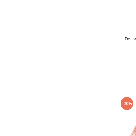
Pastel Party
Petrecere Disco
Petrecere Anii '20
Petrecere Mexicana
Petrecere Tropicala
Decor
Summer Party
Petrecere Majorat
Petrecere 30 ani
Petrecere 40 Ani
Petrecere 50 ani
Ocazie
Craciun
Anul Nou
-20%
Gender Reveal
Baby Shower
Botez
Halloween