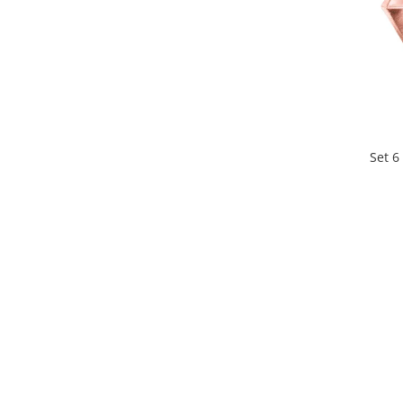
Nunta
Paste
Petrecere 1 An
Petrecerea Burlacitelor
Petreceri Aniversare
Valentine's Day
Set 6