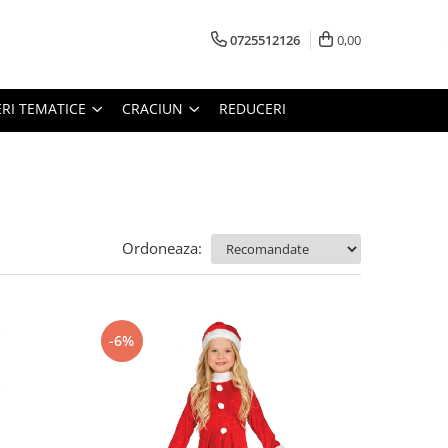
0725512126
0,00
RI TEMATICE
CRACIUN
REDUCERI
Ordoneaza:
-6%