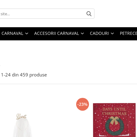
 CARNAVAL
ACCESORII CARNAVAL
CADOURI
PETRECE
e
1-
24
din
459
produse
-23%