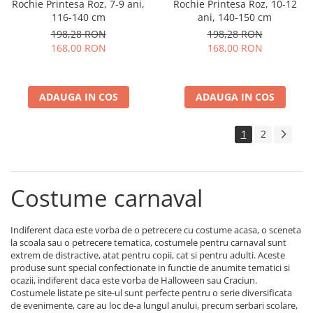
Rochie Printesa Roz, 7-9 ani,
Rochie Printesa Roz, 10-12
116-140 cm
ani, 140-150 cm
198,28 RON
198,28 RON
168,00 RON
168,00 RON
ADAUGA IN COS
ADAUGA IN COS
1
2
Costume carnaval
Indiferent daca este vorba de o petrecere cu costume acasa, o sceneta
la scoala sau o petrecere tematica, costumele pentru carnaval sunt
extrem de distractive, atat pentru copii, cat si pentru adulti. Aceste
produse sunt special confectionate in functie de anumite tematici si
ocazii, indiferent daca este vorba de Halloween sau Craciun.
Costumele listate pe site-ul sunt perfecte pentru o serie diversificata
de evenimente, care au loc de-a lungul anului, precum serbari scolare,