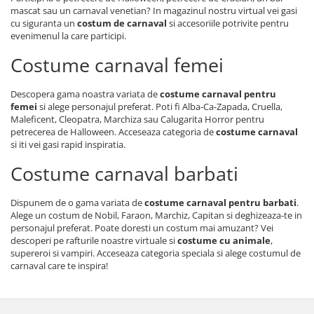
mascat sau un carnaval venetian? In magazinul nostru virtual vei gasi
cu siguranta un
costum de carnaval
si accesoriile potrivite pentru
evenimenul la care participi.
Costume carnaval femei
Descopera gama noastra variata de
costume carnaval pentru
femei
si alege personajul preferat. Poti fi Alba-Ca-Zapada, Cruella,
Maleficent, Cleopatra, Marchiza sau Calugarita Horror pentru
petrecerea de Halloween. Acceseaza categoria de
costume carnaval
si iti vei gasi rapid inspiratia.
Costume carnaval barbati
Dispunem de o gama variata de
costume carnaval pentru barbati
.
Alege un costum de Nobil, Faraon, Marchiz, Capitan si deghizeaza-te in
personajul preferat. Poate doresti un costum mai amuzant? Vei
descoperi pe rafturile noastre virtuale si
costume cu animale
,
supereroi si vampiri. Acceseaza categoria speciala si alege costumul de
carnaval care te inspira!