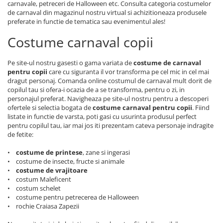
carnavale, petreceri de Halloween etc. Consulta categoria costumelor
de carnaval din magazinul nostru virtual si achizitioneaza produsele
preferate in functie de tematica sau evenimentul ales!
Costume carnaval copii
Pe site-ul nostru gasesti o gama variata de
costume de carnaval
pentru copii
care cu siguranta il vor transforma pe cel mic in cel mai
dragut personaj. Comanda online costumul de carnaval mult dorit de
copilul tau si ofera-i ocazia de a se transforma, pentru o zi, in
personajul preferat. Navigheaza pe site-ul nostru pentru a descoperi
ofertele si selectia bogata de
costume carnaval pentru copii
. Fiind
listate in functie de varsta, poti gasi cu usurinta produsul perfect
pentru copilul tau, iar mai jos iti prezentam cateva personaje indragite
de fetite:
•
costume de printese
, zane si ingerasi
• costume de insecte, fructe si animale
•
costume de vrajitoare
• costum Maleficent
• costum schelet
• costume pentru petrecerea de Halloween
• rochie Craiasa Zapezii