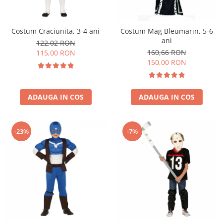
Petrecere Spatiala
Confetti
Petrecere Star Wars
Suflatori si Coifuri
Petrecere Super Mario
Costum Craciunita, 3-4 ani
Costum Mag Bleumarin, 5-6
Petrecere Supereroi
ani
122,02 RON
160,66 RON
Petreceri Fete
115,00 RON
150,00 RON
Petrecere Buburuza Miraculoasa
Petrecere Ferma Animalelor
Petrecere Frozen
ADAUGA IN COS
ADAUGA IN COS
Petrecere Little Star
Petrecere LOL Surprise
-23%
-7%
Petrecere Lovely Swan
Petrecere Mica Sirena
Petrecere Minnie Mouse
Petrecere Pisicute
Petrecere Printese Disney
Petrecere Unicorni
Petreceri Adulti