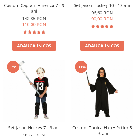
Pastel Party
Costum Captain America 7 - 9
Set Jason Hockey 10 - 12 ani
Petrecere Disco
ani
96,60 RON
Petrecere Anii '20
142,35 RON
90,00 RON
110,00 RON
Petrecere Mexicana
Petrecere Tropicala
Summer Party
ADAUGA IN COS
ADAUGA IN COS
Petrecere Majorat
Petrecere 30 ani
Petrecere 40 Ani
-7%
-11%
Petrecere 50 ani
Ocazie
Craciun
Anul Nou
Gender Reveal
Baby Shower
Botez
Set Jason Hockey 7 - 9 ani
Costum Tunica Harry Potter 5
Halloween
- 6 ani
96,60 RON