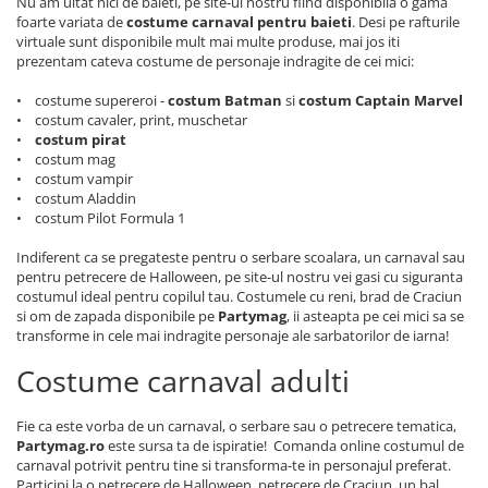
Nu am uitat nici de baieti, pe site-ul nostru fiind disponibila o gama
foarte variata de
costume carnaval pentru baieti
. Desi pe rafturile
virtuale sunt disponibile mult mai multe produse, mai jos iti
prezentam cateva costume de personaje indragite de cei mici:
• costume supereroi -
costum Batman
si
costum Captain Marvel
• costum cavaler, print, muschetar
•
costum pirat
• costum mag
• costum vampir
• costum Aladdin
• costum Pilot Formula 1
Indiferent ca se pregateste pentru o serbare scoalara, un carnaval sau
pentru petrecere de Halloween, pe site-ul nostru vei gasi cu siguranta
costumul ideal pentru copilul tau. Costumele cu reni, brad de Craciun
si om de zapada disponibile pe
Partymag
, ii asteapta pe cei mici sa se
transforme in cele mai indragite personaje ale sarbatorilor de iarna!
Costume carnaval adulti
Fie ca este vorba de un carnaval, o serbare sau o petrecere tematica,
Partymag.ro
este sursa ta de ispiratie! Comanda online costumul de
carnaval potrivit pentru tine si transforma-te in personajul preferat.
Participi la o petrecere de Halloween, petrecere de Craciun, un bal