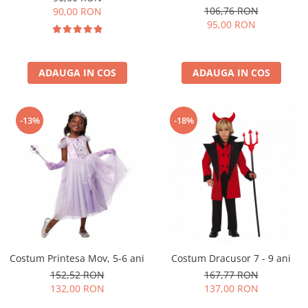
Nunta
106,76 RON
90,00 RON
Paste
95,00 RON
Petrecere 1 An
Petrecerea Burlacitelor
ADAUGA IN COS
ADAUGA IN COS
Petreceri Aniversare
Valentine's Day
-13%
-18%
Costum Printesa Mov, 5-6 ani
Costum Dracusor 7 - 9 ani
152,52 RON
167,77 RON
132,00 RON
137,00 RON