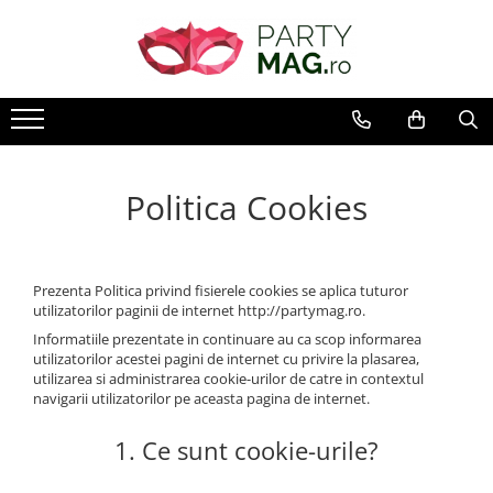
Articole Petrecere
Baloane
Costume Carnaval
Accesorii Carnaval
Cadouri
Petreceri Tematice
Craciun
Accesorii Masa
Baloane Latex
Costume Carnaval Copii
Accesorii
Perne Plus
Petreceri Baieti
Decoratiuni
Farfurii
Baloane Folie
Costume Carnaval baieti
Palarii
Petrecere Dinozauri
Baloane
Pahare
Costume Carnaval fete
Game On
Baloane Cifra
Peruci
Accesorii Masa
Politica Cookies
Servetele
Patrula Catelusilor
Baloane Litera
Coroane si Bentite
Costume Craciun
Lumanari
Petrecere Constructii
Baloane Jumbo
Ochelari
Accesorii Craciun
Accesorii prajitura
Petrecere Fotbal
Heliu & Accesorii
Masti
Confetti
Prezenta Politica privind fisierele cookies se aplica tuturor
Paie
Petrecere Harry Potter
utilizatorilor paginii de internet http://partymag.ro.
Buchete Baloane
Mustati
Tacamuri
Petrecere Lego
Informatiile prezentate in continuare au ca scop informarea
Fete de masa
Petrecere Masinute
Manusi
utilizatorilor acestei pagini de internet cu privire la plasarea,
utilizarea si administrarea cookie-urilor de catre in contextul
Decoratiuni Petrecere
Petrecere Mickey Mouse
Ciorapi
navigarii utilizatorilor pe aceasta pagina de internet.
Petrecere Pirati
Ghirlande Decorative
Aripi
Petrecere PJ Masks
Recuzita Foto
1. Ce sunt cookie-urile?
Arme
Petrecere Safari
Perdele Party