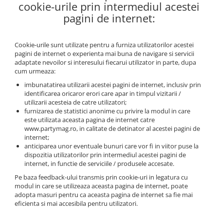
Pastel Party
cookie-urile prin intermediul acestei
pagini de internet:
Petrecere Disco
Petrecere Anii '20
Petrecere Mexicana
Cookie-urile sunt utilizate pentru a furniza utilizatorilor acestei
Petrecere Tropicala
pagini de internet o experienta mai buna de navigare si servicii
adaptate nevoilor si interesului fiecarui utilizator in parte, dupa
Summer Party
cum urmeaza:
Petrecere Majorat
imbunatatirea utilizarii acestei pagini de internet, inclusiv prin
Petrecere 30 ani
identificarea oricaror erori care apar in timpul vizitarii /
utilizarii acesteia de catre utilizatori;
Petrecere 40 Ani
furnizarea de statistici anonime cu privire la modul in care
Petrecere 50 ani
este utilizata aceasta pagina de internet catre
www.partymag.ro, in calitate de detinator al acestei pagini de
Ocazie
internet;
Craciun
anticiparea unor eventuale bunuri care vor fi in viitor puse la
dispozitia utilizatorilor prin intermediul acestei pagini de
Anul Nou
internet, in functie de serviciile / produsele accesate.
Gender Reveal
Pe baza feedback-ului transmis prin cookie-uri in legatura cu
Baby Shower
modul in care se utilizeaza aceasta pagina de internet, poate
adopta masuri pentru ca aceasta pagina de internet sa fie mai
Botez
eficienta si mai accesibila pentru utilizatori.
Halloween