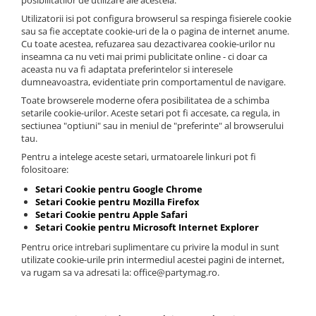
posibilitatilor de utilizare ale acesteia.
Utilizatorii isi pot configura browserul sa respinga fisierele cookie
sau sa fie acceptate cookie-uri de la o pagina de internet anume.
Cu toate acestea, refuzarea sau dezactivarea cookie-urilor nu
inseamna ca nu veti mai primi publicitate online - ci doar ca
aceasta nu va fi adaptata preferintelor si interesele
dumneavoastra, evidentiate prin comportamentul de navigare.
Toate browserele moderne ofera posibilitatea de a schimba
setarile cookie-urilor. Aceste setari pot fi accesate, ca regula, in
sectiunea "optiuni" sau in meniul de "preferinte" al browserului
tau.
Pentru a intelege aceste setari, urmatoarele linkuri pot fi
folositoare:
Setari Cookie pentru Google Chrome
Setari Cookie pentru Mozilla Firefox
Setari Cookie pentru Apple Safari
Setari Cookie pentru Microsoft Internet Explorer
Pentru orice intrebari suplimentare cu privire la modul in sunt
utilizate cookie-urile prin intermediul acestei pagini de internet,
va rugam sa va adresati la: office@partymag.ro.