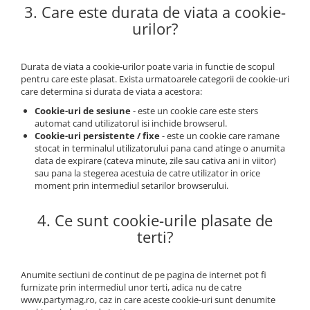
Nunta
3. Care este durata de viata a cookie-
Paste
urilor?
Petrecere 1 An
Petrecerea Burlacitelor
Durata de viata a cookie-urilor poate varia in functie de scopul
Petreceri Aniversare
pentru care este plasat. Exista urmatoarele categorii de cookie-uri
care determina si durata de viata a acestora:
Valentine's Day
Cookie-uri de sesiune
- este un cookie care este sters
automat cand utilizatorul isi inchide browserul.
Cookie-uri persistente / fixe
- este un cookie care ramane
stocat in terminalul utilizatorului pana cand atinge o anumita
data de expirare (cateva minute, zile sau cativa ani in viitor)
sau pana la stegerea acestuia de catre utilizator in orice
moment prin intermediul setarilor browserului.
4. Ce sunt cookie-urile plasate de
terti?
Anumite sectiuni de continut de pe pagina de internet pot fi
furnizate prin intermediul unor terti, adica nu de catre
www.partymag.ro, caz in care aceste cookie-uri sunt denumite