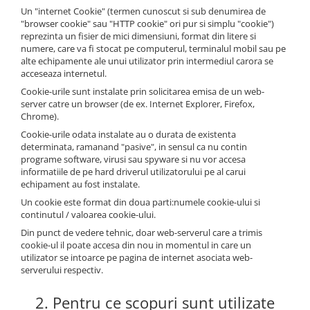
Petrecere Spatiala
Confetti
Un "internet Cookie" (termen cunoscut si sub denumirea de
Petrecere Star Wars
Suflatori si Coifuri
"browser cookie" sau "HTTP cookie" ori pur si simplu "cookie")
reprezinta un fisier de mici dimensiuni, format din litere si
Petrecere Super Mario
numere, care va fi stocat pe computerul, terminalul mobil sau pe
Petrecere Supereroi
alte echipamente ale unui utilizator prin intermediul carora se
Petreceri Fete
acceseaza internetul.
Cookie-urile sunt instalate prin solicitarea emisa de un web-
Petrecere Buburuza Miraculoasa
server catre un browser (de ex. Internet Explorer, Firefox,
Petrecere Ferma Animalelor
Chrome).
Petrecere Frozen
Cookie-urile odata instalate au o durata de existenta
determinata, ramanand "pasive", in sensul ca nu contin
Petrecere Little Star
programe software, virusi sau spyware si nu vor accesa
Petrecere LOL Surprise
informatiile de pe hard driverul utilizatorului pe al carui
echipament au fost instalate.
Petrecere Lovely Swan
Un cookie este format din doua parti:numele cookie-ului si
Petrecere Mica Sirena
continutul / valoarea cookie-ului.
Petrecere Minnie Mouse
Din punct de vedere tehnic, doar web-serverul care a trimis
Petrecere Pisicute
cookie-ul il poate accesa din nou in momentul in care un
Petrecere Printese Disney
utilizator se intoarce pe pagina de internet asociata web-
serverului respectiv.
Petrecere Unicorni
Petreceri Adulti
2. Pentru ce scopuri sunt utilizate