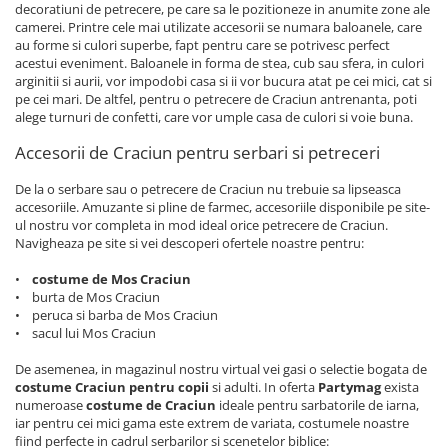
decoratiuni de petrecere, pe care sa le pozitioneze in anumite zone ale
camerei. Printre cele mai utilizate accesorii se numara baloanele, care
au forme si culori superbe, fapt pentru care se potrivesc perfect
acestui eveniment. Baloanele in forma de stea, cub sau sfera, in culori
arginitii si aurii, vor impodobi casa si ii vor bucura atat pe cei mici, cat si
pe cei mari. De altfel, pentru o petrecere de Craciun antrenanta, poti
alege turnuri de confetti, care vor umple casa de culori si voie buna.
Accesorii de Craciun pentru serbari si petreceri
De la o serbare sau o petrecere de Craciun nu trebuie sa lipseasca
accesoriile. Amuzante si pline de farmec, accesoriile disponibile pe site-
ul nostru vor completa in mod ideal orice petrecere de Craciun.
Navigheaza pe site si vei descoperi ofertele noastre pentru:
•
costume de Mos Craciun
• burta de Mos Craciun
• peruca si barba de Mos Craciun
• sacul lui Mos Craciun
De asemenea, in magazinul nostru virtual vei gasi o selectie bogata de
costume Craciun pentru copii
si adulti. In oferta
Partymag
exista
numeroase
costume de Craciun
ideale pentru sarbatorile de iarna,
iar pentru cei mici gama este extrem de variata, costumele noastre
fiind perfecte in cadrul serbarilor si scenetelor biblice: