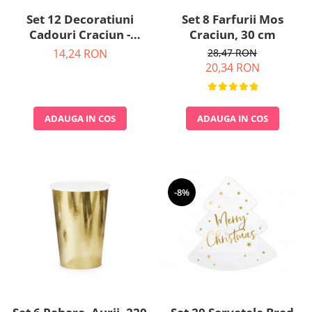
Set 12 Decoratiuni
Set 8 Farfurii Mos
Cadouri Craciun -
Craciun, 30 cm
Globuri
14,24 RON
28,47 RON
20,34 RON
ADAUGA IN COS
ADAUGA IN COS
-8%