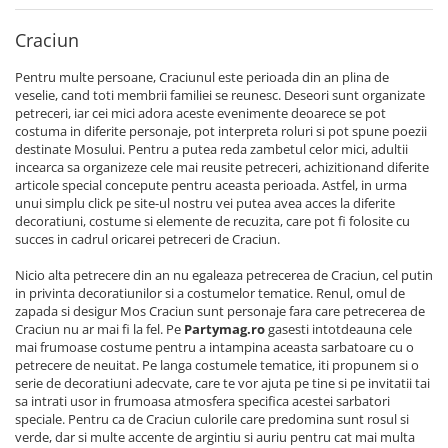
Craciun
Pentru multe persoane, Craciunul este perioada din an plina de
veselie, cand toti membrii familiei se reunesc. Deseori sunt organizate
petreceri, iar cei mici adora aceste evenimente deoarece se pot
costuma in diferite personaje, pot interpreta roluri si pot spune poezii
destinate Mosului. Pentru a putea reda zambetul celor mici, adultii
incearca sa organizeze cele mai reusite petreceri, achizitionand diferite
articole special concepute pentru aceasta perioada. Astfel, in urma
unui simplu click pe site-ul nostru vei putea avea acces la diferite
decoratiuni, costume si elemente de recuzita, care pot fi folosite cu
succes in cadrul oricarei petreceri de Craciun.
Nicio alta petrecere din an nu egaleaza petrecerea de Craciun, cel putin
in privinta decoratiunilor si a costumelor tematice. Renul, omul de
zapada si desigur Mos Craciun sunt personaje fara care petrecerea de
Craciun nu ar mai fi la fel. Pe
Partymag.ro
gasesti intotdeauna cele
mai frumoase costume pentru a intampina aceasta sarbatoare cu o
petrecere de neuitat. Pe langa costumele tematice, iti propunem si o
serie de decoratiuni adecvate, care te vor ajuta pe tine si pe invitatii tai
sa intrati usor in frumoasa atmosfera specifica acestei sarbatori
speciale. Pentru ca de Craciun culorile care predomina sunt rosul si
verde, dar si multe accente de argintiu si auriu pentru cat mai multa