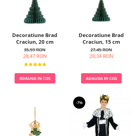
Pastel Party
Petrecere Disco
Petrecere Anii '20
Petrecere Mexicana
Petrecere Tropicala
Decoratiune Brad
Decoratiune Brad
Craciun, 20 cm
Craciun, 15 cm
Summer Party
Petrecere Majorat
35,59 RON
27,45 RON
28,47 RON
20,34 RON
Petrecere 30 ani
Petrecere 40 Ani
Petrecere 50 ani
ADAUGA IN COS
ADAUGA IN COS
Ocazie
Craciun
Anul Nou
-7%
Gender Reveal
Baby Shower
Botez
Halloween