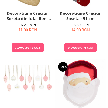
Decoratiune Craciun
Decoratiune Craciun
Soseta din Iuta, Ren -
Soseta - 51 cm
44.5 cm
16,27 RON
18,30 RON
11,00 RON
14,00 RON
ADAUGA IN COS
ADAUGA IN COS
-29%