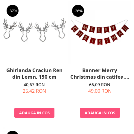
-37%
-26%
Ghirlanda Craciun Ren
Banner Merry
din Lemn, 150 cm
Christmas din catifea, 4
metri
40,67 RON
66,09 RON
25,42 RON
49,00 RON
ADAUGA IN COS
ADAUGA IN COS