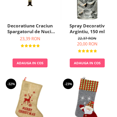
Decoratiune Craciun
Spray Decorativ
Spargatorul de Nuci,
Argintiu, 150 ml
Metal
23,39 RON
22,37 RON
20,00 RON
ADAUGA IN COS
ADAUGA IN COS
-32%
-23%