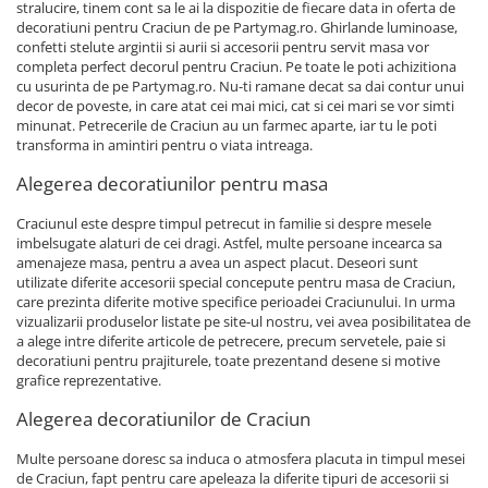
stralucire, tinem cont sa le ai la dispozitie de fiecare data in oferta de
decoratiuni pentru Craciun de pe Partymag.ro. Ghirlande luminoase,
confetti stelute argintii si aurii si accesorii pentru servit masa vor
completa perfect decorul pentru Craciun. Pe toate le poti achizitiona
cu usurinta de pe Partymag.ro. Nu-ti ramane decat sa dai contur unui
decor de poveste, in care atat cei mai mici, cat si cei mari se vor simti
minunat. Petrecerile de Craciun au un farmec aparte, iar tu le poti
transforma in amintiri pentru o viata intreaga.
Alegerea decoratiunilor pentru masa
Craciunul este despre timpul petrecut in familie si despre mesele
imbelsugate alaturi de cei dragi. Astfel, multe persoane incearca sa
amenajeze masa, pentru a avea un aspect placut. Deseori sunt
utilizate diferite accesorii special concepute pentru masa de Craciun,
care prezinta diferite motive specifice perioadei Craciunului. In urma
vizualizarii produselor listate pe site-ul nostru, vei avea posibilitatea de
a alege intre diferite articole de petrecere, precum servetele, paie si
decoratiuni pentru prajiturele, toate prezentand desene si motive
grafice reprezentative.
Alegerea decoratiunilor de Craciun
Multe persoane doresc sa induca o atmosfera placuta in timpul mesei
de Craciun, fapt pentru care apeleaza la diferite tipuri de accesorii si