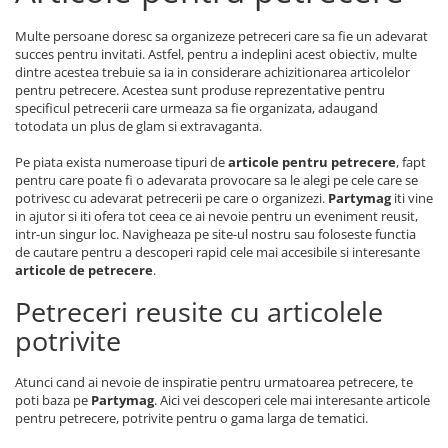
Multe persoane doresc sa organizeze petreceri care sa fie un adevarat
succes pentru invitati. Astfel, pentru a indeplini acest obiectiv, multe
dintre acestea trebuie sa ia in considerare achizitionarea articolelor
pentru petrecere. Acestea sunt produse reprezentative pentru
specificul petrecerii care urmeaza sa fie organizata, adaugand
totodata un plus de glam si extravaganta.
Pe piata exista numeroase tipuri de
articole pentru petrecere
, fapt
pentru care poate fi o adevarata provocare sa le alegi pe cele care se
potrivesc cu adevarat petrecerii pe care o organizezi.
Partymag
iti vine
in ajutor si iti ofera tot ceea ce ai nevoie pentru un eveniment reusit,
intr-un singur loc. Navigheaza pe site-ul nostru sau foloseste functia
de cautare pentru a descoperi rapid cele mai accesibile si interesante
articole de petrecere
.
Petreceri reusite cu articolele
potrivite
Atunci cand ai nevoie de inspiratie pentru urmatoarea petrecere, te
poti baza pe
Partymag
. Aici vei descoperi cele mai interesante articole
pentru petrecere, potrivite pentru o gama larga de tematici.