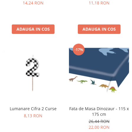
Pastel Party
14,24 RON
11,18 RON
Petrecere Disco
Petrecere Anii '20
Petrecere Mexicana
ADAUGA IN COS
ADAUGA IN COS
Petrecere Tropicala
Summer Party
Petrecere Majorat
-17%
Petrecere 30 ani
Petrecere 40 Ani
Petrecere 50 ani
Ocazie
Craciun
Anul Nou
Gender Reveal
Lumanare Cifra 2 Curse
Fata de Masa Dinozaur - 115 x
Baby Shower
175 cm
8,13 RON
Botez
26,44 RON
Halloween
22,00 RON