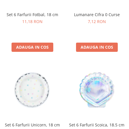
Petrecere Spatiala
Confetti
Petrecere Star Wars
Suflatori si Coifuri
Lumanare Cifra 0 Curse
Set 6 Farfurii Fotbal, 18 cm
Petrecere Super Mario
7,12 RON
11,18 RON
Petrecere Supereroi
Petreceri Fete
Petrecere Buburuza Miraculoasa
Petrecere Ferma Animalelor
ADAUGA IN COS
ADAUGA IN COS
Petrecere Frozen
Petrecere Little Star
Petrecere LOL Surprise
Petrecere Lovely Swan
Petrecere Mica Sirena
Petrecere Minnie Mouse
Petrecere Pisicute
Petrecere Printese Disney
Petrecere Unicorni
Petreceri Adulti
Set 6 Farfurii Unicorn, 18 cm
Set 6 Farfurii Scoica, 18.5 cm