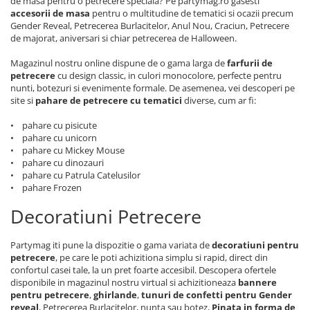
de masa pentru o petrecere speciala? Pe partymag.ro gasesti
accesorii de masa
pentru o multitudine de tematici si ocazii precum
Gender Reveal, Petrecerea Burlacitelor, Anul Nou, Craciun, Petrecere
de majorat, aniversari si chiar petrecerea de Halloween.
Magazinul nostru online dispune de o gama larga de
farfurii de
petrecere
cu design classic, in culori monocolore, perfecte pentru
nunti, botezuri si evenimente formale. De asemenea, vei descoperi pe
site si
pahare de petrecere cu tematici
diverse, cum ar fi:
• pahare cu pisicute
• pahare cu unicorn
• pahare cu Mickey Mouse
• pahare cu dinozauri
• pahare cu Patrula Catelusilor
• pahare Frozen
Decoratiuni Petrecere
Partymag iti pune la dispozitie o gama variata de
decoratiuni pentru
petrecere
, pe care le poti achizitiona simplu si rapid, direct din
confortul casei tale, la un pret foarte accesibil. Descopera ofertele
disponibile in magazinul nostru virtual si achizitioneaza
bannere
pentru petrecere
,
ghirlande
,
tunuri de confetti pentru Gender
reveal
, Petrecerea Burlacitelor, nunta sau botez,
Pinata in forma de