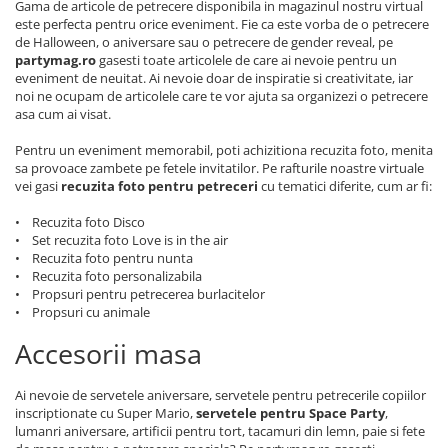
Gama de articole de petrecere disponibila in magazinul nostru virtual
este perfecta pentru orice eveniment. Fie ca este vorba de o petrecere
de Halloween, o aniversare sau o petrecere de gender reveal, pe
partymag.ro
gasesti toate articolele de care ai nevoie pentru un
eveniment de neuitat. Ai nevoie doar de inspiratie si creativitate, iar
noi ne ocupam de articolele care te vor ajuta sa organizezi o petrecere
asa cum ai visat.
Pentru un eveniment memorabil, poti achizitiona recuzita foto, menita
sa provoace zambete pe fetele invitatilor. Pe rafturile noastre virtuale
vei gasi
recuzita foto pentru petreceri
cu tematici diferite, cum ar fi:
• Recuzita foto Disco
• Set recuzita foto Love is in the air
• Recuzita foto pentru nunta
• Recuzita foto personalizabila
• Propsuri pentru petrecerea burlacitelor
• Propsuri cu animale
Accesorii masa
Ai nevoie de servetele aniversare, servetele pentru petrecerile copiilor
inscriptionate cu Super Mario,
servetele pentru Space Party
,
lumanri aniversare, artificii pentru tort, tacamuri din lemn, paie si fete