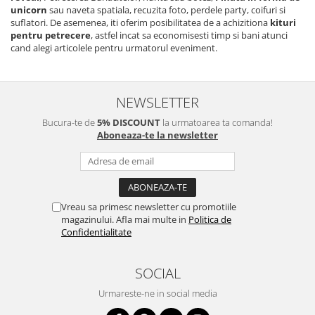
unicorn
sau naveta spatiala, recuzita foto, perdele party, coifuri si
suflatori. De asemenea, iti oferim posibilitatea de a achizitiona
kituri
pentru petrecere
, astfel incat sa economisesti timp si bani atunci
cand alegi articolele pentru urmatorul eveniment.
NEWSLETTER
Bucura-te de
5% DISCOUNT
la urmatoarea ta comanda!
Aboneaza-te la newsletter
Vreau sa primesc newsletter cu promotiile
magazinului. Afla mai multe in
Politica de
Confidentialitate
SOCIAL
Urmareste-ne in social media