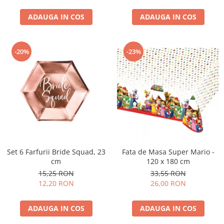
Nunta
Paste
ADAUGA IN COS
ADAUGA IN COS
Petrecere 1 An
Petrecerea Burlacitelor
-20%
-23%
Petreceri Aniversare
Valentine's Day
Set 6 Farfurii Bride Squad, 23
Fata de Masa Super Mario -
cm
120 x 180 cm
15,25 RON
33,55 RON
12,20 RON
26,00 RON
ADAUGA IN COS
ADAUGA IN COS