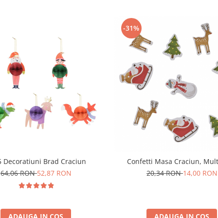
-31%
5 Decoratiuni Brad Craciun
Confetti Masa Craciun, Mult
64,06 RON
52,87 RON
20,34 RON
14,00 RON
ADAUGA IN COS
ADAUGA IN COS