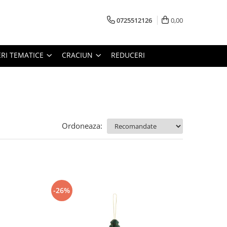
0725512126
0,00
RI TEMATICE
CRACIUN
REDUCERI
Ordoneaza:
-26%