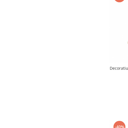
Nunta
Paste
Petrecere 1 An
Petrecerea Burlacitelor
Petreceri Aniversare
Valentine's Day
Decoratiu
-40%