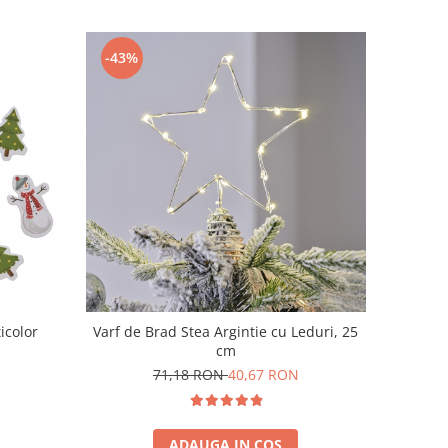
-43%
icolor
Varf de Brad Stea Argintie cu Leduri, 25
cm
71,18 RON
40,67 RON
ADAUGA IN COS