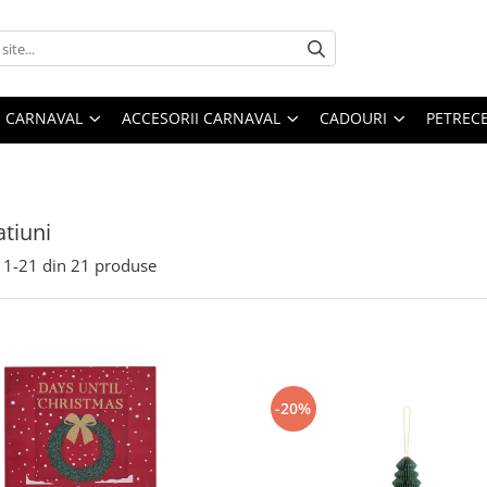
 CARNAVAL
ACCESORII CARNAVAL
CADOURI
PETRECE
tiuni
1-
21
din
21
produse
-20%