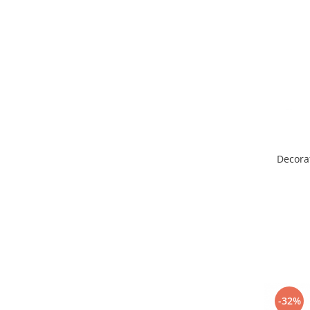
Pastel Party
Petrecere Disco
Petrecere Anii '20
Petrecere Mexicana
Petrecere Tropicala
Summer Party
Petrecere Majorat
Petrecere 30 ani
Petrecere 40 Ani
Decora
Petrecere 50 ani
Ocazie
Craciun
Anul Nou
Gender Reveal
Baby Shower
Botez
Halloween
-32%