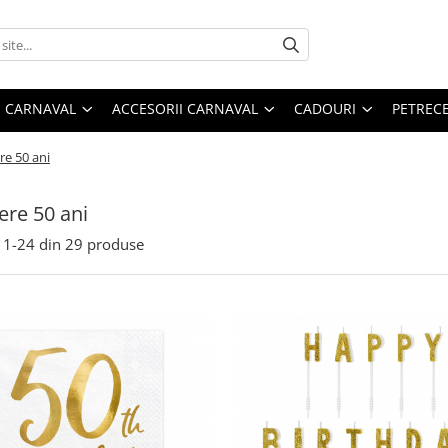
 CARNAVAL
ACCESORII CARNAVAL
CADOURI
PETRECE
re 50 ani
ere 50 ani
1-
24
din
29
produse