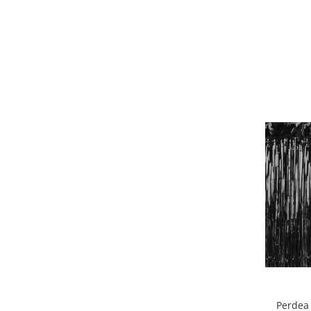
Nunta
Paste
Petrecere 1 An
Petrecerea Burlacitelor
Petreceri Aniversare
Valentine's Day
Perdea 