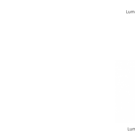
Pastel Party
Petrecere Disco
Luma
Petrecere Anii '20
Petrecere Mexicana
Petrecere Tropicala
Summer Party
Petrecere Majorat
Petrecere 30 ani
Petrecere 40 Ani
Petrecere 50 ani
Ocazie
Craciun
Anul Nou
Gender Reveal
Baby Shower
Botez
Halloween
Lum