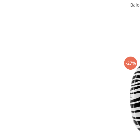
Balo
-27%