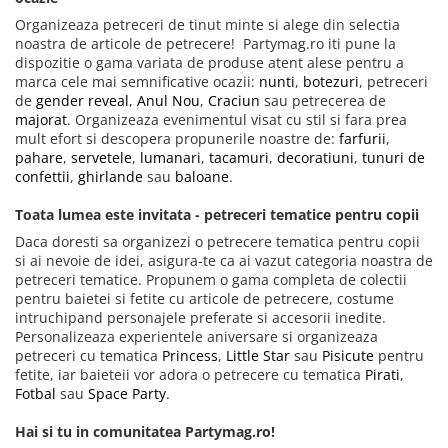
Organizeaza petreceri de tinut minte si alege din selectia
noastra de articole de petrecere! Partymag.ro iti pune la
dispozitie o gama variata de produse atent alese pentru a
marca cele mai semnificative ocazii:
nunti
,
botezuri
, petreceri
de
gender reveal
,
Anul Nou
,
Craciun
sau petrecerea de
majorat
. Organizeaza evenimentul visat cu stil si fara prea
mult efort si descopera propunerile noastre de:
farfurii
,
pahare
,
servetele
,
lumanari
,
tacamuri
,
decoratiuni
,
tunuri de
confettii
,
ghirlande
sau
baloane
.
Toata lumea este invitata - petreceri tematice pentru copii
Daca doresti sa organizezi o petrecere tematica pentru copii
si ai nevoie de idei, asigura-te ca ai vazut categoria noastra de
petreceri tematice. Propunem o gama completa de colectii
pentru baietei si fetite cu articole de petrecere, costume
intruchipand personajele preferate si accesorii inedite.
Personalizeaza experientele aniversare si organizeaza
petreceri cu tematica
Princess
,
Little Star
sau
Pisicute
pentru
fetite, iar baieteii vor adora o petrecere cu tematica
Pirati
,
Fotbal
sau
Space Party
.
Hai si tu in comunitatea Partymag.ro!