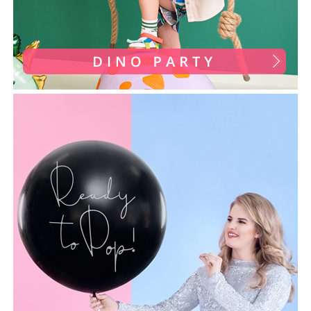
Pastel Party
Petrecere Disco
Petrecere Anii '20
Petrecere Mexicana
Petrecere Tropicala
Summer Party
Petrecere Majorat
Petrecere 30 ani
Petrecere 40 Ani
Petrecere 50 ani
Ocazie
Craciun
Anul Nou
Gender Reveal
Baby Shower
Botez
Halloween