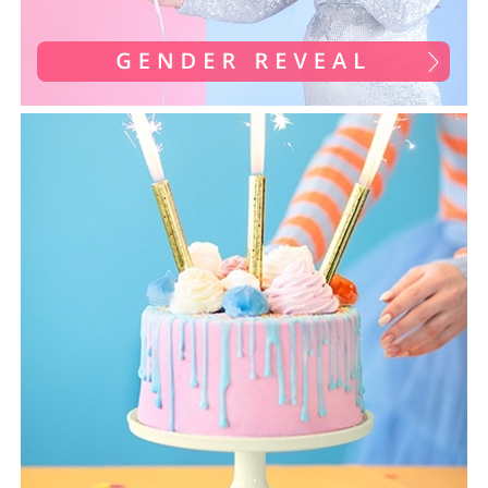
Nunta
Paste
Petrecere 1 An
Petrecerea Burlacitelor
Petreceri Aniversare
Valentine's Day