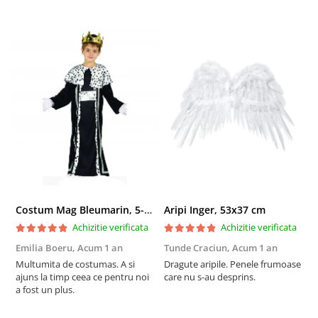
Costum Mag Bleumarin, 5-6 ani
Aripi Inger, 53x37 cm
M
Achizitie verificata
Achizitie verificata
Emilia Boeru,
Acum 1 an
Tunde Craciun,
Acum 1 an
G
Multumita de costumas. A si
Dragute aripile. Penele frumoase
F
ajuns la timp ceea ce pentru noi
care nu s-au desprins.
L
a fost un plus.