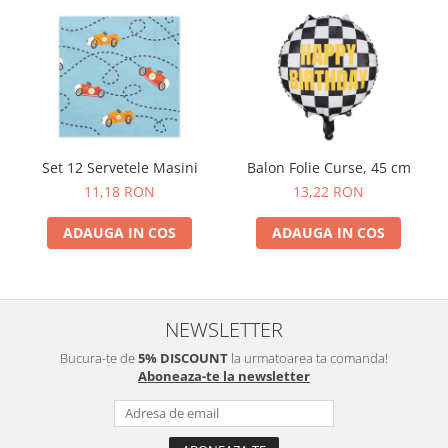
Nunta
Paste
Petrecere 1 An
Petrecerea Burlacitelor
Petreceri Aniversare
Valentine's Day
Set 12 Servetele Masini
Balon Folie Curse, 45 cm
11,18 RON
13,22 RON
ADAUGA IN COS
ADAUGA IN COS
NEWSLETTER
Bucura-te de
5% DISCOUNT
la urmatoarea ta comanda!
Aboneaza-te la newsletter