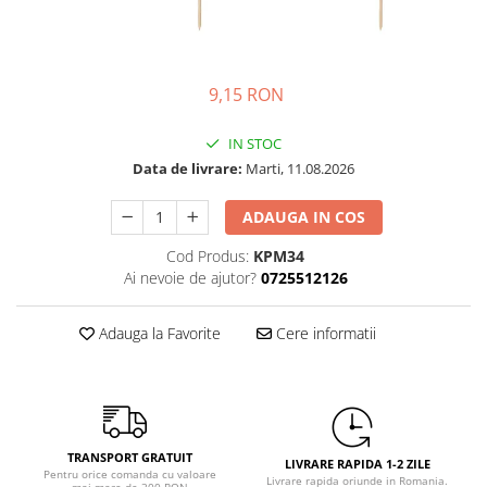
Petrecere Spatiala
Confetti
Petrecere Star Wars
Suflatori si Coifuri
Petrecere Super Mario
Petrecere Supereroi
9,15 RON
Petreceri Fete
IN STOC
Petrecere Buburuza Miraculoasa
Data de livrare:
Marti, 11.08.2026
Petrecere Ferma Animalelor
Petrecere Frozen
ADAUGA IN COS
Petrecere Little Star
Cod Produs:
KPM34
Petrecere LOL Surprise
Ai nevoie de ajutor?
0725512126
Petrecere Lovely Swan
Petrecere Mica Sirena
Adauga la Favorite
Cere informatii
Petrecere Minnie Mouse
Petrecere Pisicute
Petrecere Printese Disney
Petrecere Unicorni
TRANSPORT GRATUIT
Petreceri Adulti
LIVRARE RAPIDA 1-2 ZILE
Pentru orice comanda cu valoare
Livrare rapida oriunde in Romania.
mai mare de 300 RON