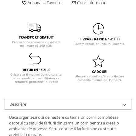
Pastel Party
Adauga la Favorite
Cere informatii
Petrecere Disco
Petrecere Anii '20
Petrecere Mexicana
Petrecere Tropicala
TRANSPORT GRATUIT
LIVRARE RAPIDA 1-2 ZILE
Summer Party
Pentru orice comanda cu valoare
Livrare rapida oriunde in Romania.
mai mare de 300 RON
Petrecere Majorat
Petrecere 30 ani
Petrecere 40 Ani
RETUR IN 14 ZILE
CADOURI
Petrecere 50 ani
Oricare ar fi motivul pentru care te-
Alege-ti cadoul preferat la fiecare
ai razgandit, ai posibilitatea sa
comanda minima de 350 RON.
Ocazie
returnezi produsele in 14 zile
Craciun
Anul Nou
Descriere
Gender Reveal
Baby Shower
Daca organizezi o zi de nastere cu tema Unicorni, completeza
Botez
decorul cu setul de farfurii din gama Unicorn pentru a creea o
ambianta de poveste. Setul contine 6 farfurii albe cu stelute
Halloween
argintii si colorate.