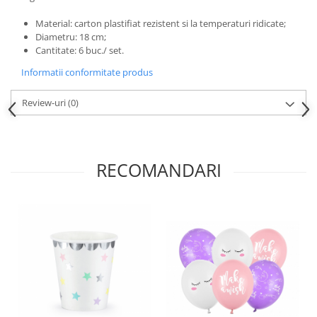
Nunta
Paste
Material: carton plastifiat rezistent si la temperaturi ridicate;
Diametru: 18 cm;
Petrecere 1 An
Cantitate: 6 buc./ set.
Petrecerea Burlacitelor
Informatii conformitate produs
Petreceri Aniversare
Valentine's Day
Review-uri
(0)
RECOMANDARI