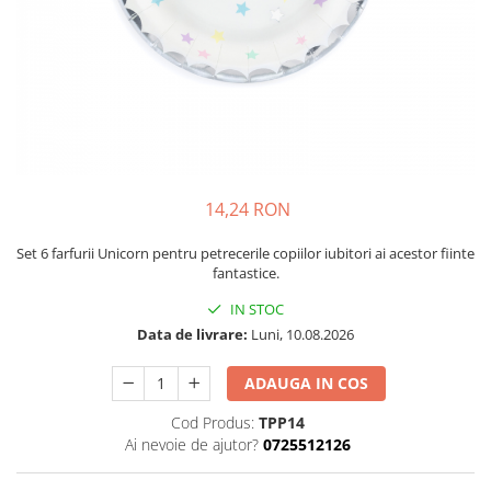
Petrecere Spatiala
Confetti
Petrecere Star Wars
Suflatori si Coifuri
Petrecere Super Mario
Petrecere Supereroi
Petreceri Fete
Petrecere Buburuza Miraculoasa
Petrecere Ferma Animalelor
Petrecere Frozen
14,24 RON
Petrecere Little Star
Set 6 farfurii Unicorn pentru petrecerile copiilor iubitori ai acestor fiinte
Petrecere LOL Surprise
fantastice.
Petrecere Lovely Swan
IN STOC
Petrecere Mica Sirena
Data de livrare:
Luni, 10.08.2026
Petrecere Minnie Mouse
Petrecere Pisicute
ADAUGA IN COS
Petrecere Printese Disney
Cod Produs:
TPP14
Petrecere Unicorni
Ai nevoie de ajutor?
0725512126
Petreceri Adulti