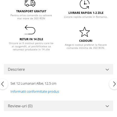
Pastel Party
Petrecere Disco
TRANSPORT GRATUIT
LIVRARE RAPIDA 1-2 ZILE
Petrecere Anii '20
Pentru orice comanda cu valoare
Livrare rapida oriunde in Romania.
mai mare de 300 RON
Petrecere Mexicana
Petrecere Tropicala
Summer Party
RETUR IN 14 ZILE
CADOURI
Petrecere Majorat
Oricare ar fi motivul pentru care te-
Alege-ti cadoul preferat la fiecare
ai razgandit, ai posibilitatea sa
comanda minima de 350 RON.
Petrecere 30 ani
returnezi produsele in 14 zile
Petrecere 40 Ani
Petrecere 50 ani
Descriere
Ocazie
Craciun
Set 12 Lumanari Albe, 12.5 cm
Anul Nou
Gender Reveal
Informatii conformitate produs
Baby Shower
Botez
Review-uri
(0)
Halloween