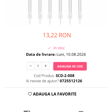
Petrecere Spatiala
Confetti
Petrecere Star Wars
Suflatori si Coifuri
Petrecere Super Mario
Petrecere Supereroi
Petreceri Fete
13,22 RON
Petrecere Buburuza Miraculoasa
Petrecere Ferma Animalelor
Petrecere Frozen
In stoc
Petrecere Little Star
Data de livrare:
Luni, 10.08.2026
Petrecere LOL Surprise
ADAUGA IN COS
Petrecere Lovely Swan
Petrecere Mica Sirena
Cod Produs:
SCD-2-008
Petrecere Minnie Mouse
Ai nevoie de ajutor?
0725512126
Petrecere Pisicute
Petrecere Printese Disney
ADAUGA LA FAVORITE
Petrecere Unicorni
Petreceri Adulti