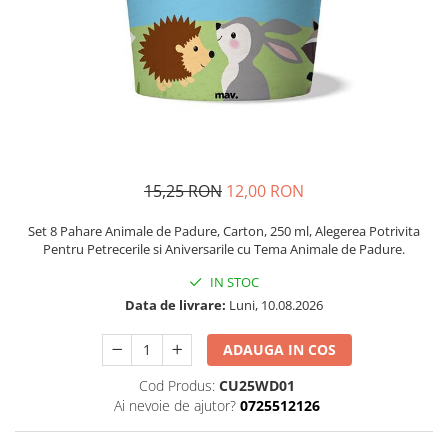
Petrecere Spatiala
Confetti
Petrecere Star Wars
Suflatori si Coifuri
Petrecere Super Mario
Petrecere Supereroi
Petreceri Fete
Petrecere Buburuza Miraculoasa
Petrecere Ferma Animalelor
Petrecere Frozen
15,25 RON
12,00 RON
Petrecere Little Star
Set 8 Pahare Animale de Padure, Carton, 250 ml, Alegerea Potrivita
Petrecere LOL Surprise
Pentru Petrecerile si Aniversarile cu Tema Animale de Padure.
Petrecere Lovely Swan
IN STOC
Petrecere Mica Sirena
Data de livrare:
Luni, 10.08.2026
Petrecere Minnie Mouse
Petrecere Pisicute
ADAUGA IN COS
Petrecere Printese Disney
Cod Produs:
CU25WD01
Petrecere Unicorni
Ai nevoie de ajutor?
0725512126
Petreceri Adulti