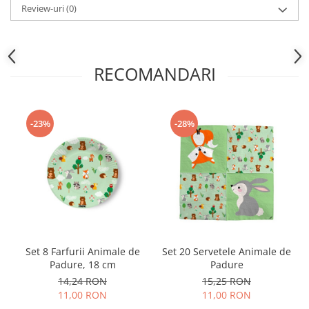
Nunta
Review-uri
(0)
Paste
Petrecere 1 An
Petrecerea Burlacitelor
RECOMANDARI
Petreceri Aniversare
Valentine's Day
-23%
-28%
Set 8 Farfurii Animale de
Set 20 Servetele Animale de
Padure, 18 cm
Padure
14,24 RON
15,25 RON
11,00 RON
11,00 RON