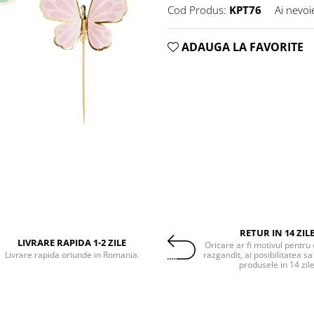
Cod Produs:
KPT76
Ai nevoi
ADAUGA LA FAVORITE
RETUR IN 14 ZIL
LIVRARE RAPIDA 1-2 ZILE
Oricare ar fi motivul pentru 
Livrare rapida oriunde in Romania.
razgandit, ai posibilitatea sa
produsele in 14 zil