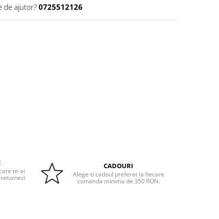
e de ajutor?
0725512126
E
CADOURI
care te-ai
Alege-ti cadoul preferat la fiecare
 returnezi
comanda minima de 350 RON.
e