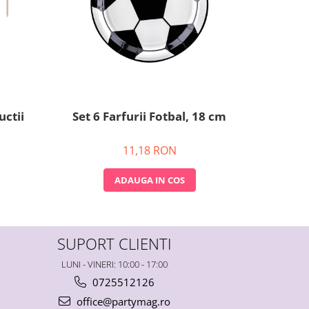
uctii
Set 6 Farfurii Fotbal, 18 cm
Set 6 
11,18 RON
ADAUGA IN COS
SUPORT CLIENTI
LUNI - VINERI: 10:00 - 17:00
0725512126
office@partymag.ro