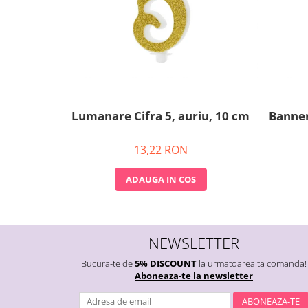
Nunta
Paste
Petrecere 1 An
Petrecerea Burlacitelor
Petreceri Aniversare
Valentine's Day
Lumanare Cifra 5, auriu, 10 cm
Banner
13,22 RON
ADAUGA IN COS
NEWSLETTER
Bucura-te de
5% DISCOUNT
la urmatoarea ta comanda!
Aboneaza-te la newsletter