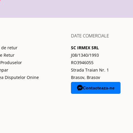
DATE COMERCIALE
 de retur
SC IRMEX SRL
de Retur
J08/1340/1993
 Produselor
RO3946055
mpar
Strada Traian Nr. 1
ea Disputelor Onine
Brasov, Brasov
Contacteaza-ne