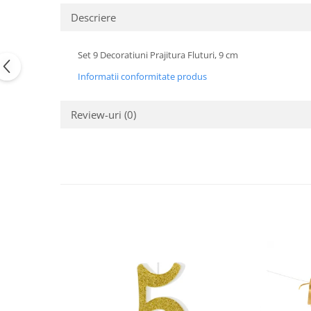
Pastel Party
Descriere
Petrecere Disco
Petrecere Anii '20
Set 9 Decoratiuni Prajitura Fluturi, 9 cm
Petrecere Mexicana
Petrecere Tropicala
Informatii conformitate produs
Summer Party
Petrecere Majorat
Review-uri
(0)
Petrecere 30 ani
Petrecere 40 Ani
Petrecere 50 ani
Ocazie
Craciun
Anul Nou
Gender Reveal
Baby Shower
Botez
Halloween