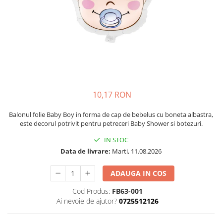
Petrecere Spatiala
Confetti
Petrecere Star Wars
Suflatori si Coifuri
Petrecere Super Mario
Petrecere Supereroi
Petreceri Fete
Petrecere Buburuza Miraculoasa
Petrecere Ferma Animalelor
Petrecere Frozen
10,17 RON
Petrecere Little Star
Balonul folie Baby Boy in forma de cap de bebelus cu boneta albastra,
Petrecere LOL Surprise
este decorul potrivit pentru petreceri Baby Shower si botezuri.
Petrecere Lovely Swan
IN STOC
Petrecere Mica Sirena
Data de livrare:
Marti, 11.08.2026
Petrecere Minnie Mouse
Petrecere Pisicute
ADAUGA IN COS
Petrecere Printese Disney
Cod Produs:
FB63-001
Petrecere Unicorni
Ai nevoie de ajutor?
0725512126
Petreceri Adulti