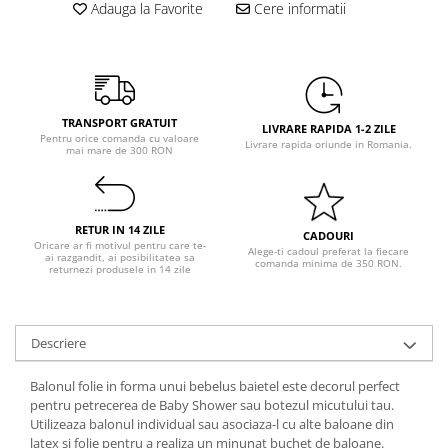
Pastel Party
Adauga la Favorite
Cere informatii
Petrecere Disco
Petrecere Anii '20
Petrecere Mexicana
Petrecere Tropicala
TRANSPORT GRATUIT
LIVRARE RAPIDA 1-2 ZILE
Summer Party
Pentru orice comanda cu valoare
Livrare rapida oriunde in Romania.
mai mare de 300 RON
Petrecere Majorat
Petrecere 30 ani
Petrecere 40 Ani
RETUR IN 14 ZILE
CADOURI
Petrecere 50 ani
Oricare ar fi motivul pentru care te-
Alege-ti cadoul preferat la fiecare
ai razgandit, ai posibilitatea sa
comanda minima de 350 RON.
Ocazie
returnezi produsele in 14 zile
Craciun
Anul Nou
Descriere
Gender Reveal
Baby Shower
Balonul folie in forma unui bebelus baietel este decorul perfect
Botez
pentru petrecerea de Baby Shower sau botezul micutului tau.
Utilizeaza balonul individual sau asociaza-l cu alte baloane din
Halloween
latex si folie pentru a realiza un minunat buchet de baloane.