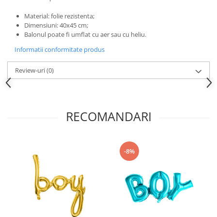
Nunta
Paste
Material: folie rezistenta;
Dimensiuni: 40x45 cm;
Petrecere 1 An
Balonul poate fi umflat cu aer sau cu heliu.
Petrecerea Burlacitelor
Informatii conformitate produs
Petreceri Aniversare
Valentine's Day
Review-uri
(0)
RECOMANDARI
-8%