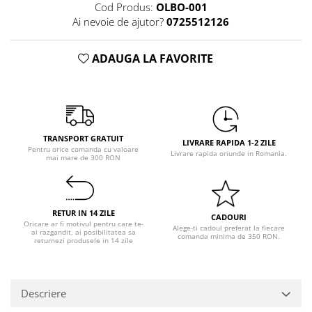
Pastel Party
Cod Produs:
OLBO-001
Ai nevoie de ajutor?
0725512126
Petrecere Disco
Petrecere Anii '20
ADAUGA LA FAVORITE
Petrecere Mexicana
Petrecere Tropicala
Summer Party
Petrecere Majorat
Petrecere 30 ani
TRANSPORT GRATUIT
LIVRARE RAPIDA 1-2 ZILE
Petrecere 40 Ani
Pentru orice comanda cu valoare
Livrare rapida oriunde in Romania.
mai mare de 300 RON
Petrecere 50 ani
Ocazie
Craciun
RETUR IN 14 ZILE
CADOURI
Anul Nou
Oricare ar fi motivul pentru care te-
Alege-ti cadoul preferat la fiecare
ai razgandit, ai posibilitatea sa
comanda minima de 350 RON.
returnezi produsele in 14 zile
Gender Reveal
Baby Shower
Botez
Descriere
Halloween