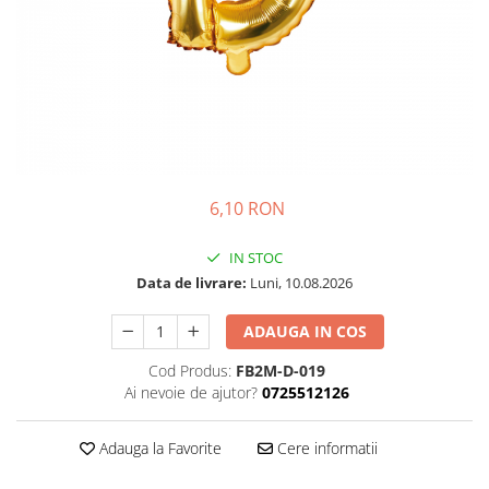
Petrecere Spatiala
Confetti
Petrecere Star Wars
Suflatori si Coifuri
Petrecere Super Mario
Petrecere Supereroi
Petreceri Fete
Petrecere Buburuza Miraculoasa
Petrecere Ferma Animalelor
Petrecere Frozen
6,10 RON
Petrecere Little Star
IN STOC
Petrecere LOL Surprise
Data de livrare:
Luni, 10.08.2026
Petrecere Lovely Swan
Petrecere Mica Sirena
ADAUGA IN COS
Petrecere Minnie Mouse
Cod Produs:
FB2M-D-019
Petrecere Pisicute
Ai nevoie de ajutor?
0725512126
Petrecere Printese Disney
Petrecere Unicorni
Adauga la Favorite
Cere informatii
Petreceri Adulti