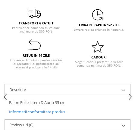
Pastel Party
Petrecere Disco
Petrecere Anii '20
TRANSPORT GRATUIT
Petrecere Mexicana
LIVRARE RAPIDA 1-2 ZILE
Pentru orice comanda cu valoare
Livrare rapida oriunde in Romania.
mai mare de 300 RON
Petrecere Tropicala
Summer Party
Petrecere Majorat
RETUR IN 14 ZILE
Petrecere 30 ani
CADOURI
Oricare ar fi motivul pentru care te-
Alege-ti cadoul preferat la fiecare
ai razgandit, ai posibilitatea sa
Petrecere 40 Ani
comanda minima de 350 RON.
returnezi produsele in 14 zile
Petrecere 50 ani
Ocazie
Craciun
Descriere
Anul Nou
Balon Folie Litera D Auriu 35 cm
Gender Reveal
Informatii conformitate produs
Baby Shower
Botez
Review-uri
(0)
Halloween