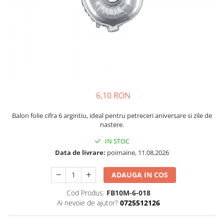
Petrecere Spatiala
Confetti
Petrecere Star Wars
Suflatori si Coifuri
Petrecere Super Mario
Petrecere Supereroi
Petreceri Fete
Petrecere Buburuza Miraculoasa
Petrecere Ferma Animalelor
Petrecere Frozen
6,10 RON
Petrecere Little Star
Balon folie cifra 6 argintiu, ideal pentru petreceri aniversare si zile de
Petrecere LOL Surprise
nastere.
Petrecere Lovely Swan
IN STOC
Petrecere Mica Sirena
Data de livrare:
poimaine, 11.08.2026
Petrecere Minnie Mouse
Petrecere Pisicute
ADAUGA IN COS
Petrecere Printese Disney
Cod Produs:
FB10M-6-018
Petrecere Unicorni
Ai nevoie de ajutor?
0725512126
Petreceri Adulti