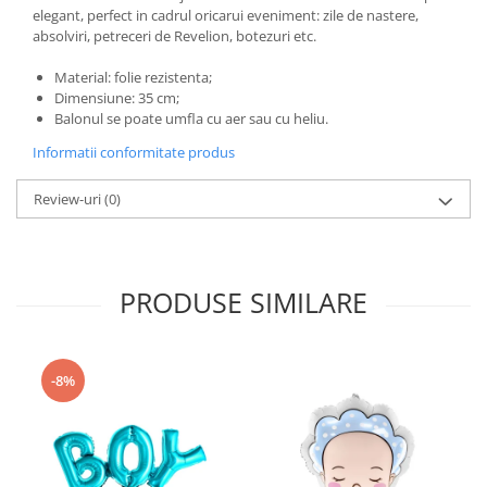
Nunta
elegant, perfect in cadrul oricarui eveniment: zile de nastere,
Paste
absolviri, petreceri de Revelion, botezuri etc.
Petrecere 1 An
Material: folie rezistenta;
Petrecerea Burlacitelor
Dimensiune: 35 cm;
Petreceri Aniversare
Balonul se poate umfla cu aer sau cu heliu.
Valentine's Day
Informatii conformitate produs
Review-uri
(0)
PRODUSE SIMILARE
-8%