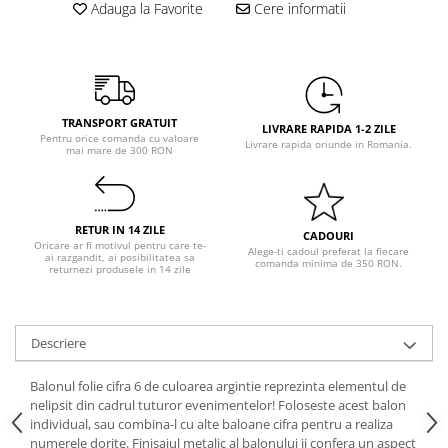
Pastel Party
Adauga la Favorite
Cere informatii
Petrecere Disco
Petrecere Anii '20
Petrecere Mexicana
Petrecere Tropicala
TRANSPORT GRATUIT
LIVRARE RAPIDA 1-2 ZILE
Summer Party
Pentru orice comanda cu valoare
Livrare rapida oriunde in Romania.
mai mare de 300 RON
Petrecere Majorat
Petrecere 30 ani
Petrecere 40 Ani
RETUR IN 14 ZILE
CADOURI
Petrecere 50 ani
Oricare ar fi motivul pentru care te-
Alege-ti cadoul preferat la fiecare
ai razgandit, ai posibilitatea sa
comanda minima de 350 RON.
Ocazie
returnezi produsele in 14 zile
Craciun
Anul Nou
Descriere
Gender Reveal
Baby Shower
Balonul folie cifra 6 de culoarea argintie reprezinta elementul de
Botez
nelipsit din cadrul tuturor evenimentelor! Foloseste acest balon
individual, sau combina-l cu alte baloane cifra pentru a realiza
Halloween
numerele dorite. Finisajul metalic al balonului ii confera un aspect