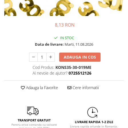
Petrecere Spatiala
Confetti
Petrecere Star Wars
Suflatori si Coifuri
Petrecere Super Mario
Petrecere Supereroi
8,13 RON
Petreceri Fete
IN STOC
Petrecere Buburuza Miraculoasa
Data de livrare:
Marti, 11.08.2026
Petrecere Ferma Animalelor
Petrecere Frozen
ADAUGA IN COS
Petrecere Little Star
Cod Produs:
KONS35-30-019ME
Petrecere LOL Surprise
Ai nevoie de ajutor?
0725512126
Petrecere Lovely Swan
Petrecere Mica Sirena
Adauga la Favorite
Cere informatii
Petrecere Minnie Mouse
Petrecere Pisicute
Petrecere Printese Disney
Petrecere Unicorni
TRANSPORT GRATUIT
Petreceri Adulti
LIVRARE RAPIDA 1-2 ZILE
Pentru orice comanda cu valoare
Livrare rapida oriunde in Romania.
mai mare de 300 RON