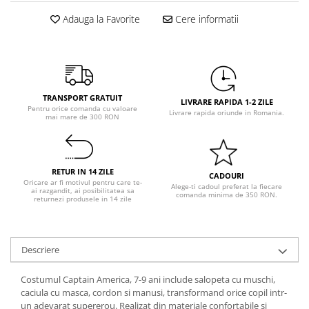
Pastel Party
Adauga la Favorite
Cere informatii
Petrecere Disco
Petrecere Anii '20
Petrecere Mexicana
Petrecere Tropicala
Summer Party
TRANSPORT GRATUIT
LIVRARE RAPIDA 1-2 ZILE
Pentru orice comanda cu valoare
Petrecere Majorat
Livrare rapida oriunde in Romania.
mai mare de 300 RON
Petrecere 30 ani
Petrecere 40 Ani
Petrecere 50 ani
RETUR IN 14 ZILE
CADOURI
Ocazie
Oricare ar fi motivul pentru care te-
Alege-ti cadoul preferat la fiecare
ai razgandit, ai posibilitatea sa
comanda minima de 350 RON.
returnezi produsele in 14 zile
Craciun
Anul Nou
Gender Reveal
Descriere
Baby Shower
Botez
Costumul Captain America, 7-9 ani include salopeta cu muschi,
caciula cu masca, cordon si manusi, transformand orice copil intr-
Halloween
un adevarat supererou. Realizat din materiale confortabile si