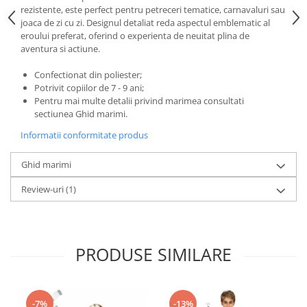
Nunta
rezistente, este perfect pentru petreceri tematice, carnavaluri sau
Paste
joaca de zi cu zi. Designul detaliat reda aspectul emblematic al
eroului preferat, oferind o experienta de neuitat plina de
Petrecere 1 An
aventura si actiune.
Petrecerea Burlacitelor
Petreceri Aniversare
Confectionat din poliester;
Potrivit copiilor de 7 - 9 ani;
Valentine's Day
Pentru mai multe detalii privind marimea consultati
sectiunea Ghid marimi.
Informatii conformitate produs
Ghid marimi
Review-uri
(1)
PRODUSE SIMILARE
-7%
-13%