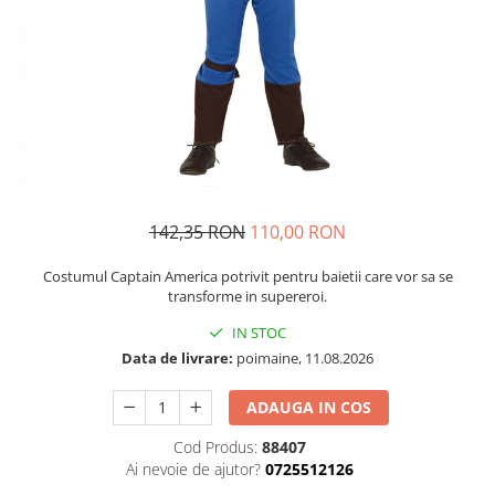
Petrecere Spatiala
Confetti
Petrecere Star Wars
Suflatori si Coifuri
Petrecere Super Mario
Petrecere Supereroi
Petreceri Fete
Petrecere Buburuza Miraculoasa
Petrecere Ferma Animalelor
Petrecere Frozen
142,35 RON
110,00 RON
Petrecere Little Star
Petrecere LOL Surprise
Costumul Captain America potrivit pentru baietii care vor sa se
Petrecere Lovely Swan
transforme in supereroi.
Petrecere Mica Sirena
IN STOC
Petrecere Minnie Mouse
Data de livrare:
poimaine, 11.08.2026
Petrecere Pisicute
ADAUGA IN COS
Petrecere Printese Disney
Petrecere Unicorni
Cod Produs:
88407
Petreceri Adulti
Ai nevoie de ajutor?
0725512126