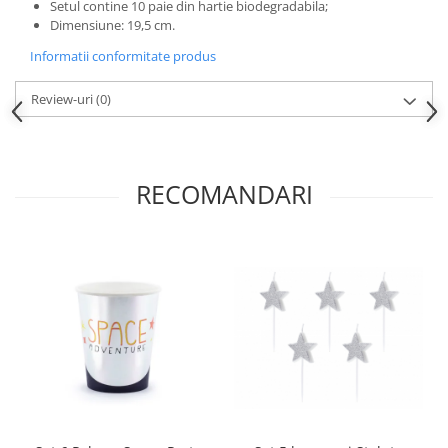
Nunta
Setul contine 10 paie din hartie biodegradabila;
Dimensiune: 19,5 cm.
Paste
Informatii conformitate produs
Petrecere 1 An
Petrecerea Burlacitelor
Review-uri
(0)
Petreceri Aniversare
Valentine's Day
RECOMANDARI