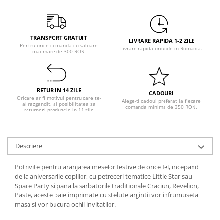
Pastel Party
Petrecere Disco
Petrecere Anii '20
TRANSPORT GRATUIT
Petrecere Mexicana
LIVRARE RAPIDA 1-2 ZILE
Pentru orice comanda cu valoare
Livrare rapida oriunde in Romania.
mai mare de 300 RON
Petrecere Tropicala
Summer Party
Petrecere Majorat
RETUR IN 14 ZILE
Petrecere 30 ani
CADOURI
Oricare ar fi motivul pentru care te-
Alege-ti cadoul preferat la fiecare
ai razgandit, ai posibilitatea sa
Petrecere 40 Ani
comanda minima de 350 RON.
returnezi produsele in 14 zile
Petrecere 50 ani
Ocazie
Craciun
Descriere
Anul Nou
Potrivite pentru aranjarea meselor festive de orice fel, incepand
Gender Reveal
de la aniversarile copiilor, cu petreceri tematice Little Star sau
Baby Shower
Space Party si pana la sarbatorile traditionale Craciun, Revelion,
Paste, aceste paie imprimate cu stelute argintii vor infrumuseta
Botez
masa si vor bucura ochii invitatilor.
Halloween