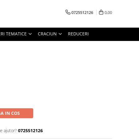
0725512126
0,00
RI TEMATICE
CRACIUN
REDUCERI
A IN COS
e ajutor?
0725512126