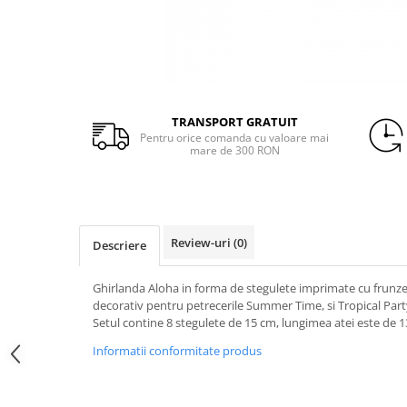
Heliu & Accesorii
Petrecere Spatiala
Palarii
Confetti
Petrecere Star Wars
Buchete Baloane
Suflatori si Coifuri
Peruci
Petrecere Super Mario
Coroane si Bentite
Petrecere Supereroi
Ochelari
Petreceri Fete
Masti
TRANSPORT GRATUIT
Petrecere Buburuza Miraculoasa
Pentru orice comanda cu valoare mai
Mustati
Petrecere Ferma Animalelor
mare de 300 RON
Manusi
Petrecere Frozen
Petrecere Little Star
Ciorapi
Petrecere LOL Surprise
Aripi
Review-uri
(0)
Petrecere Lovely Swan
Descriere
Arme
Petrecere Mica Sirena
Ghirlanda Aloha in forma de stegulete imprimate cu frunze
Petrecere Minnie Mouse
decorativ pentru petrecerile Summer Time, si Tropical Party
Petrecere Pisicute
Setul contine 8 stegulete de 15 cm, lungimea atei este de 
Petrecere Printese Disney
Informatii conformitate produs
Petrecere Unicorni
Petreceri Adulti