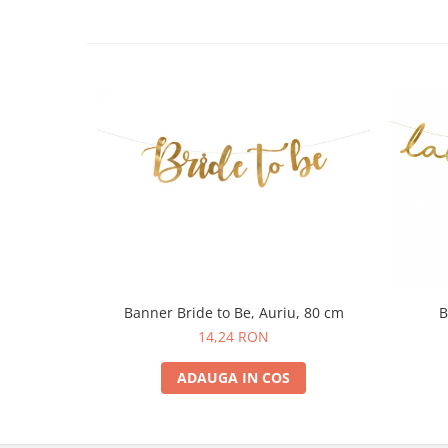
Pastel Party
Petrecere Disco
Petrecere Anii '20
Petrecere Mexicana
Petrecere Tropicala
Summer Party
Petrecere Majorat
Petrecere 30 ani
Petrecere 40 Ani
Petrecere 50 ani
Ocazie
Craciun
Banner Bride to Be, Auriu, 80 cm
B
Anul Nou
14,24 RON
Gender Reveal
Baby Shower
ADAUGA IN COS
Botez
Halloween