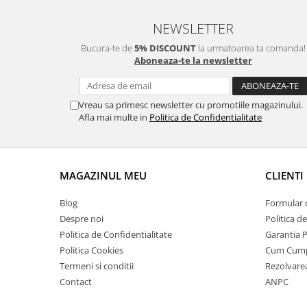
Nunta
Paste
NEWSLETTER
Petrecere 1 An
Bucura-te de
5% DISCOUNT
la urmatoarea ta comanda!
Petrecerea Burlacitelor
Aboneaza-te la newsletter
Petreceri Aniversare
Valentine's Day
Vreau sa primesc newsletter cu promotiile magazinului.
Afla mai multe in
Politica de Confidentialitate
MAGAZINUL MEU
CLIENTI
Blog
Formular 
Despre noi
Politica d
Politica de Confidentialitate
Garantia 
Politica Cookies
Cum Cum
Termeni si conditii
Rezolvare
Contact
ANPC