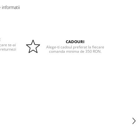
informatii
E
CADOURI
care te-ai
Alege-ti cadoul preferat la fiecare
 returnezi
comanda minima de 350 RON.
e