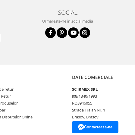
SOCIAL
Urmareste-ne in social media
DATE COMERCIALE
de retur
SC IRMEX SRL
e Retur
J08/1340/1993
Produselor
RO3946055
par
Strada Traian Nr. 1
a Disputelor Onine
Brasov, Brasov
Contacteaza-ne