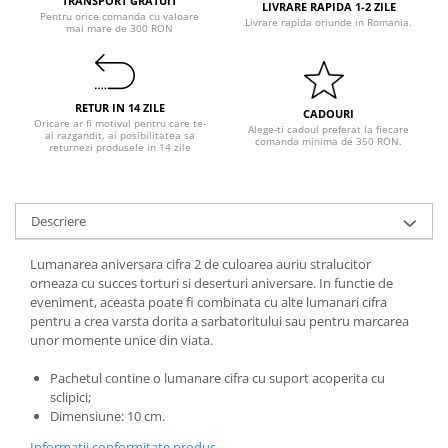
TRANSPORT GRATUIT
Pastel Party
LIVRARE RAPIDA 1-2 ZILE
Pentru orice comanda cu valoare
Livrare rapida oriunde in Romania.
mai mare de 300 RON
Petrecere Disco
Petrecere Anii '20
Petrecere Mexicana
RETUR IN 14 ZILE
Petrecere Tropicala
CADOURI
Oricare ar fi motivul pentru care te-
Alege-ti cadoul preferat la fiecare
Summer Party
ai razgandit, ai posibilitatea sa
comanda minima de 350 RON.
returnezi produsele in 14 zile
Petrecere Majorat
Petrecere 30 ani
Petrecere 40 Ani
Descriere
Petrecere 50 ani
Lumanarea aniversara cifra 2 de culoarea auriu stralucitor
Ocazie
orneaza cu succes torturi si deserturi aniversare. In functie de
Craciun
eveniment, aceasta poate fi combinata cu alte lumanari cifra
pentru a crea varsta dorita a sarbatoritului sau pentru marcarea
Anul Nou
unor momente unice din viata.
Gender Reveal
Baby Shower
Pachetul contine o lumanare cifra cu suport acoperita cu
sclipici;
Botez
Dimensiune: 10 cm.
Halloween
Informatii conformitate produs