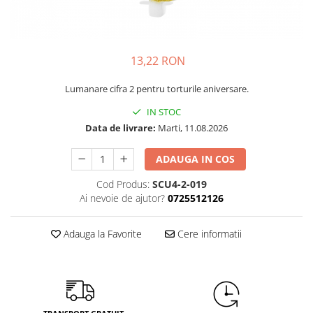
Petrecere Spatiala
Confetti
Petrecere Star Wars
Suflatori si Coifuri
Petrecere Super Mario
Petrecere Supereroi
13,22 RON
Petreceri Fete
Lumanare cifra 2 pentru torturile aniversare.
Petrecere Buburuza Miraculoasa
IN STOC
Petrecere Ferma Animalelor
Data de livrare:
Marti, 11.08.2026
Petrecere Frozen
Petrecere Little Star
ADAUGA IN COS
Petrecere LOL Surprise
Cod Produs:
SCU4-2-019
Petrecere Lovely Swan
Ai nevoie de ajutor?
0725512126
Petrecere Mica Sirena
Petrecere Minnie Mouse
Adauga la Favorite
Cere informatii
Petrecere Pisicute
Petrecere Printese Disney
Petrecere Unicorni
Petreceri Adulti