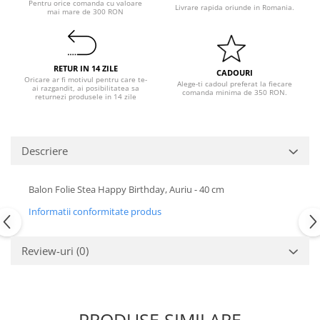
Pentru orice comanda cu valoare
Pastel Party
Livrare rapida oriunde in Romania.
mai mare de 300 RON
Petrecere Disco
Petrecere Anii '20
Petrecere Mexicana
RETUR IN 14 ZILE
CADOURI
Petrecere Tropicala
Oricare ar fi motivul pentru care te-
Alege-ti cadoul preferat la fiecare
ai razgandit, ai posibilitatea sa
comanda minima de 350 RON.
Summer Party
returnezi produsele in 14 zile
Petrecere Majorat
Petrecere 30 ani
Descriere
Petrecere 40 Ani
Petrecere 50 ani
Balon Folie Stea Happy Birthday, Auriu - 40 cm
Ocazie
Informatii conformitate produs
Craciun
Anul Nou
Gender Reveal
Review-uri
(0)
Baby Shower
Botez
Halloween
PRODUSE SIMILARE