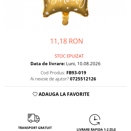
Petrecere Spatiala
Confetti
Petrecere Star Wars
Suflatori si Coifuri
Petrecere Super Mario
Petrecere Supereroi
Petreceri Fete
11,18 RON
Petrecere Buburuza Miraculoasa
Petrecere Ferma Animalelor
Petrecere Frozen
STOC EPUIZAT
Petrecere Little Star
Data de livrare:
Luni, 10.08.2026
Petrecere LOL Surprise
Cod Produs:
FB93-019
Petrecere Lovely Swan
Ai nevoie de ajutor?
0725512126
Petrecere Mica Sirena
Petrecere Minnie Mouse
ADAUGA LA FAVORITE
Petrecere Pisicute
Petrecere Printese Disney
Petrecere Unicorni
Petreceri Adulti
TRANSPORT GRATUIT
LIVRARE RAPIDA 1-2 ZILE