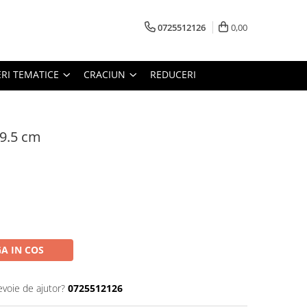
0725512126
0,00
RI TEMATICE
CRACIUN
REDUCERI
 9.5 cm
A IN COS
evoie de ajutor?
0725512126