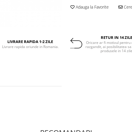
Adauga la Favorite
Cere 
RETUR IN 14 ZIL
LIVRARE RAPIDA 1-2 ZILE
Oricare ar fi motivul pentru 
Livrare rapida oriunde in Romania.
razgandit, ai posibilitatea sa
produsele in 14 zil