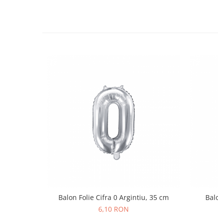
Nunta
Paste
Petrecere 1 An
Petrecerea Burlacitelor
Petreceri Aniversare
Valentine's Day
Balon Folie Cifra 0 Argintiu, 35 cm
Balo
6,10 RON