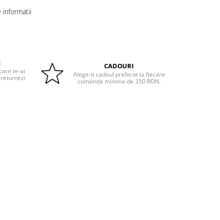
informatii
E
CADOURI
care te-ai
Alege-ti cadoul preferat la fiecare
 returnezi
comanda minima de 350 RON.
e