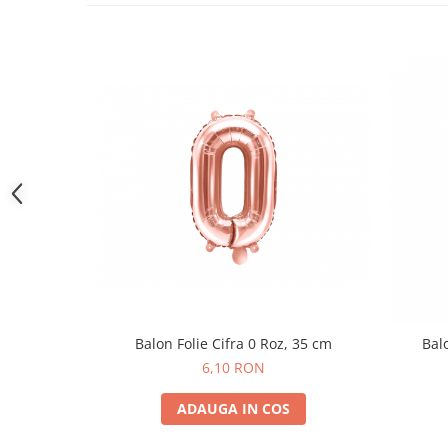
Pastel Party
Petrecere Disco
Petrecere Anii '20
Petrecere Mexicana
Petrecere Tropicala
Summer Party
Petrecere Majorat
Petrecere 30 ani
Petrecere 40 Ani
Petrecere 50 ani
Ocazie
Craciun
Anul Nou
Balon Folie Cifra 0 Roz, 35 cm
Balo
Gender Reveal
6,10 RON
Baby Shower
Botez
ADAUGA IN COS
Halloween