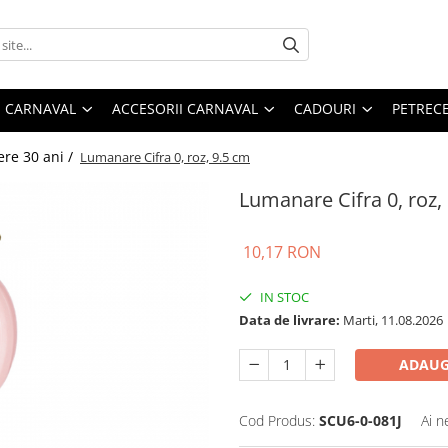
 CARNAVAL
ACCESORII CARNAVAL
CADOURI
PETRECE
ere 30 ani /
Lumanare Cifra 0, roz, 9.5 cm
Lumanare Cifra 0, roz,
10,17 RON
IN STOC
Data de livrare:
Marti, 11.08.2026
ADAUG
Cod Produs:
SCU6-0-081J
Ai n