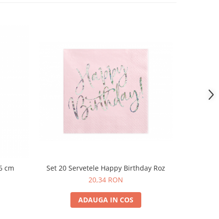
86 cm
Set 20 Servetele Happy Birthday Roz
Set 6 C
20,34 RON
ADAUGA IN COS