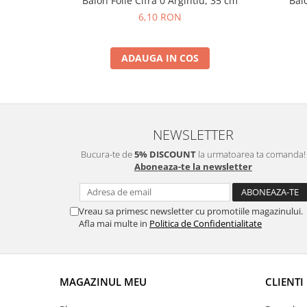
Balon Folie Cifra 0 Argintiu, 35 cm
Balo
Nunta
6,10 RON
Paste
Petrecere 1 An
Petrecerea Burlacitelor
ADAUGA IN COS
Petreceri Aniversare
Valentine's Day
NEWSLETTER
Bucura-te de
5% DISCOUNT
la urmatoarea ta comanda!
Aboneaza-te la newsletter
Vreau sa primesc newsletter cu promotiile magazinului.
Afla mai multe in
Politica de Confidentialitate
MAGAZINUL MEU
CLIENTI