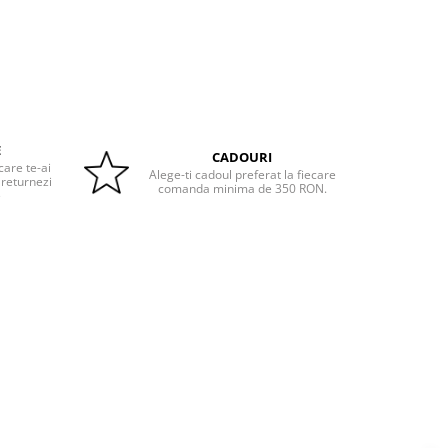
E
CADOURI
care te-ai
Alege-ti cadoul preferat la fiecare
 returnezi
comanda minima de 350 RON.
e