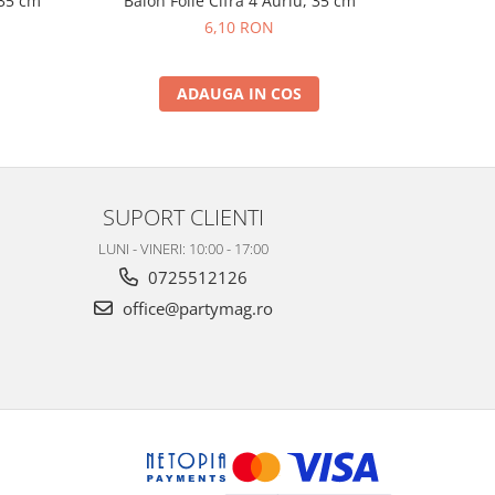
 35 cm
Balon Folie Cifra 4 Auriu, 35 cm
Balon Fo
6,10 RON
ADAUGA IN COS
SUPORT CLIENTI
LUNI - VINERI: 10:00 - 17:00
0725512126
office@partymag.ro