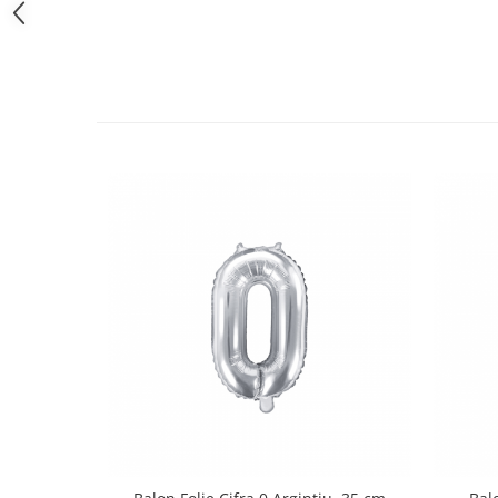
Pastel Party
Petrecere Disco
Petrecere Anii '20
Petrecere Mexicana
Petrecere Tropicala
Summer Party
Petrecere Majorat
Petrecere 30 ani
Petrecere 40 Ani
Petrecere 50 ani
Ocazie
Craciun
Anul Nou
Gender Reveal
Baby Shower
Botez
Halloween