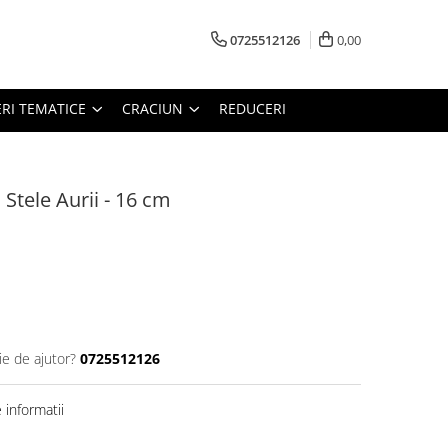
0725512126
0,00
RI TEMATICE
CRACIUN
REDUCERI
Stele Aurii - 16 cm
ie de ajutor?
0725512126
informatii