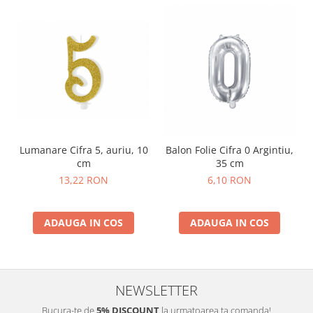
Nunta
Paste
Petrecere 1 An
Petrecerea Burlacitelor
Petreceri Aniversare
Valentine's Day
Lumanare Cifra 5, auriu, 10
Balon Folie Cifra 0 Argintiu,
cm
35 cm
13,22 RON
6,10 RON
ADAUGA IN COS
ADAUGA IN COS
NEWSLETTER
Bucura-te de
5% DISCOUNT
la urmatoarea ta comanda!