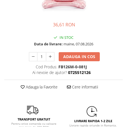
Petrecere Spatiala
Confetti
Petrecere Star Wars
Suflatori si Coifuri
Petrecere Super Mario
Petrecere Supereroi
36,61 RON
Petreceri Fete
IN STOC
Petrecere Buburuza Miraculoasa
Data de livrare:
maine, 07.08.2026
Petrecere Ferma Animalelor
Petrecere Frozen
ADAUGA IN COS
Petrecere Little Star
Cod Produs:
FB126M-0-081J
Petrecere LOL Surprise
Ai nevoie de ajutor?
0725512126
Petrecere Lovely Swan
Petrecere Mica Sirena
Adauga la Favorite
Cere informatii
Petrecere Minnie Mouse
Petrecere Pisicute
Petrecere Printese Disney
Petrecere Unicorni
TRANSPORT GRATUIT
Petreceri Adulti
LIVRARE RAPIDA 1-2 ZILE
Pentru orice comanda cu valoare
Livrare rapida oriunde in Romania.
mai mare de 300 RON