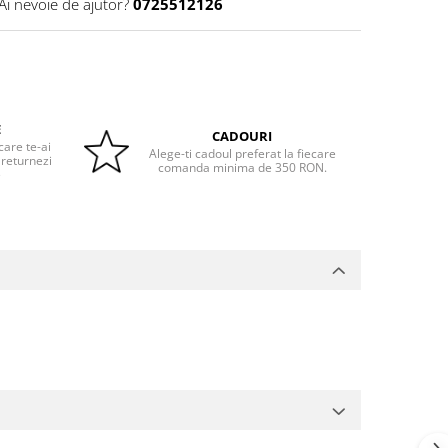
Ai nevoie de ajutor?
0725512126
E
CADOURI
care te-ai
Alege-ti cadoul preferat la fiecare
 returnezi
comanda minima de 350 RON.
e