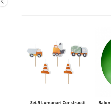
Pastel Party
Petrecere Disco
Petrecere Anii '20
Petrecere Mexicana
Petrecere Tropicala
Summer Party
Petrecere Majorat
Petrecere 30 ani
Petrecere 40 Ani
Petrecere 50 ani
Ocazie
Craciun
Anul Nou
Gender Reveal
Baby Shower
Botez
Set 5 Lumanari Constructii
Balon
Halloween