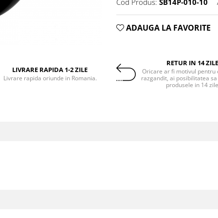
Cod Produs:
SB14P-010-10
ADAUGA LA FAVORITE
RETUR IN 14 ZIL
LIVRARE RAPIDA 1-2 ZILE
Oricare ar fi motivul pentru 
Livrare rapida oriunde in Romania.
razgandit, ai posibilitatea sa
produsele in 14 zil