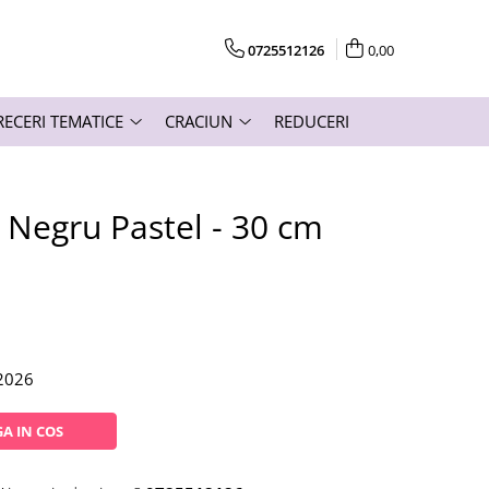
0725512126
0,00
RECERI TEMATICE
CRACIUN
REDUCERI
 Negru Pastel - 30 cm
.2026
A IN COS