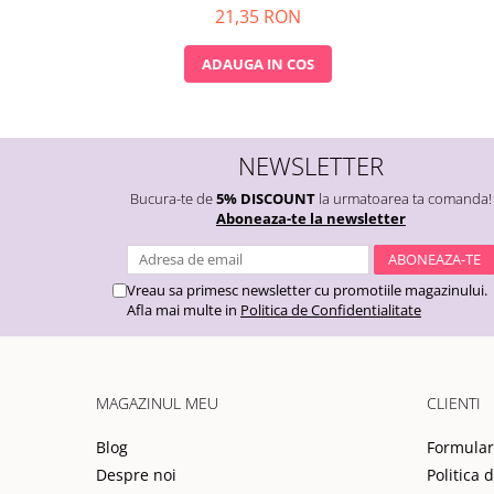
Nunta
21,35 RON
Paste
Petrecere 1 An
ADAUGA IN COS
Petrecerea Burlacitelor
Petreceri Aniversare
Valentine's Day
NEWSLETTER
Bucura-te de
5% DISCOUNT
la urmatoarea ta comanda!
Aboneaza-te la newsletter
Vreau sa primesc newsletter cu promotiile magazinului.
Afla mai multe in
Politica de Confidentialitate
MAGAZINUL MEU
CLIENTI
Blog
Formular
Despre noi
Politica 