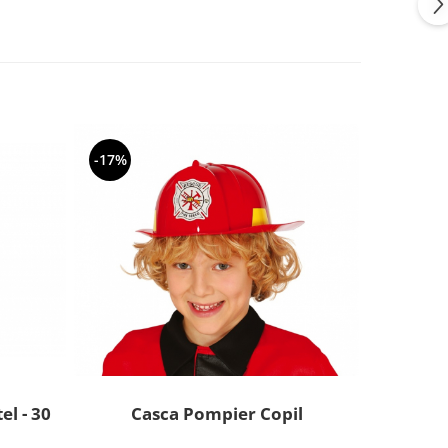
-17%
el - 30
Casca Pompier Copil
Balon F