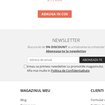
Nunta
Paste
Petrecere 1 An
ADAUGA IN COS
Petrecerea Burlacitelor
Petreceri Aniversare
Valentine's Day
NEWSLETTER
Bucura-te de
5% DISCOUNT
la urmatoarea ta comanda!
Aboneaza-te la newsletter
Vreau sa primesc newsletter cu promotiile magazinului.
Afla mai multe in
Politica de Confidentialitate
MAGAZINUL MEU
CLIENTI
Blog
Formular 