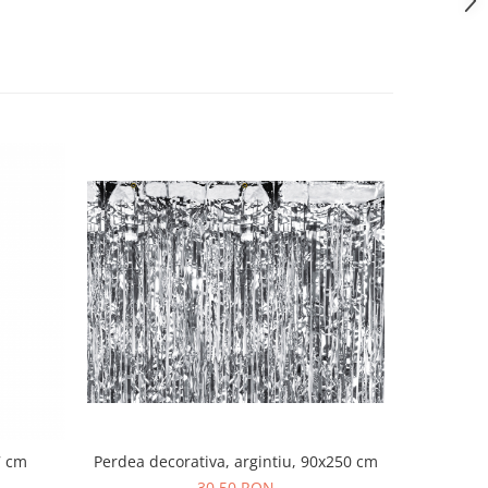
-15%
7 cm
Perdea decorativa, argintiu, 90x250 cm
30,50 RON
2