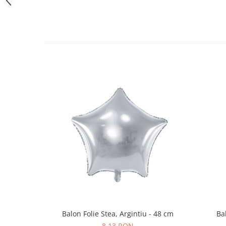
Pastel Party
Petrecere Disco
Petrecere Anii '20
Petrecere Mexicana
Petrecere Tropicala
Summer Party
Petrecere Majorat
Petrecere 30 ani
Petrecere 40 Ani
Petrecere 50 ani
Ocazie
Craciun
Anul Nou
Gender Reveal
Baby Shower
Botez
Balon Folie Stea, Argintiu - 48 cm
Ba
Halloween
8,13 RON