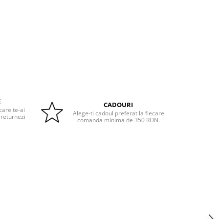
E
CADOURI
care te-ai
Alege-ti cadoul preferat la fiecare
 returnezi
comanda minima de 350 RON.
e