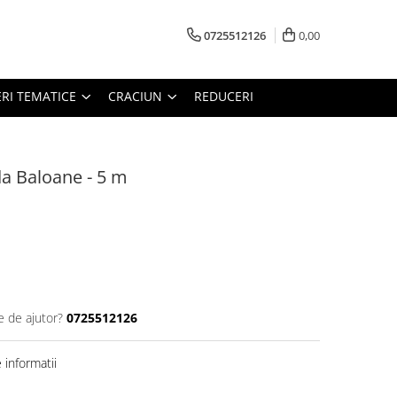
0725512126
0,00
RI TEMATICE
CRACIUN
REDUCERI
a Baloane - 5 m
e de ajutor?
0725512126
informatii