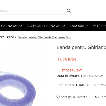
 CARNAVAL
ACCESORII CARNAVAL
CADOURI
PETRECE
ere Disco /
Banda pentru Ghirlanda Baloane - 5 m
Banda pentru Ghirland
15,25 RON
STOC EPUIZAT
Data de livrare:
Luni, 10.08.2026
Cod Produs:
TDGB-BS
Ai nevoi
Adauga la Favorite
Cere 