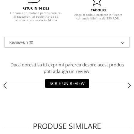
Pastel Party
RETUR IN 14 ZILE
Petrecere Disco
CADOURI
Oricare ar fi motivul pentru care te-
Alege-ti cadoul preferat la fiecare
ai razgandit, ai posibilitatea sa
Petrecere Anii '20
comanda minima de 350 RON.
returnezi produsele in 14 zile
Petrecere Mexicana
Petrecere Tropicala
Summer Party
Review-uri
(0)
Petrecere Majorat
Petrecere 30 ani
Petrecere 40 Ani
Daca doresti sa iti exprimi parerea despre acest produs
poti adauga un review.
Petrecere 50 ani
Ocazie
SCRIE UN REVIEW
Craciun
Anul Nou
Gender Reveal
Baby Shower
Botez
PRODUSE SIMILARE
Halloween