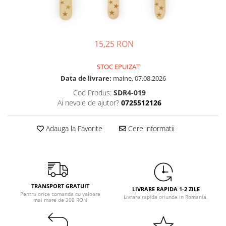
Petrecere Spatiala
Confetti
Petrecere Star Wars
Suflatori si Coifuri
Petrecere Super Mario
Petrecere Supereroi
15,25 RON
Petreceri Fete
STOC EPUIZAT
Petrecere Buburuza Miraculoasa
Data de livrare:
maine, 07.08.2026
Petrecere Ferma Animalelor
Cod Produs:
SDR4-019
Petrecere Frozen
Ai nevoie de ajutor?
0725512126
Petrecere Little Star
Petrecere LOL Surprise
Adauga la Favorite
Cere informatii
Petrecere Lovely Swan
Petrecere Mica Sirena
Petrecere Minnie Mouse
Petrecere Pisicute
TRANSPORT GRATUIT
Petrecere Printese Disney
LIVRARE RAPIDA 1-2 ZILE
Pentru orice comanda cu valoare
Livrare rapida oriunde in Romania.
Petrecere Unicorni
mai mare de 300 RON
Petreceri Adulti