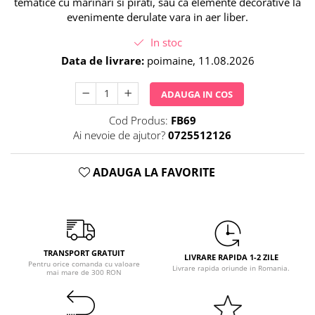
tematice cu marinari si pirati, sau ca elemente decorative la
Pastel Party
evenimente derulate vara in aer liber.
Petrecere Disco
Petrecere Anii '20
In stoc
Petrecere Mexicana
Data de livrare:
poimaine, 11.08.2026
Petrecere Tropicala
ADAUGA IN COS
Summer Party
Petrecere Majorat
Cod Produs:
FB69
Petrecere 30 ani
Ai nevoie de ajutor?
0725512126
Petrecere 40 Ani
Petrecere 50 ani
ADAUGA LA FAVORITE
Ocazie
Craciun
Anul Nou
Gender Reveal
TRANSPORT GRATUIT
LIVRARE RAPIDA 1-2 ZILE
Baby Shower
Pentru orice comanda cu valoare
Livrare rapida oriunde in Romania.
mai mare de 300 RON
Botez
Halloween