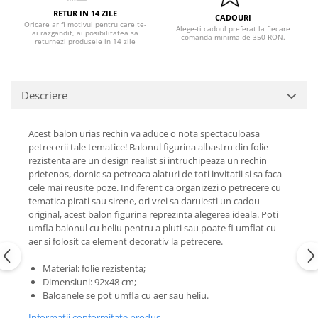
Nunta
RETUR IN 14 ZILE
CADOURI
Paste
Oricare ar fi motivul pentru care te-
Alege-ti cadoul preferat la fiecare
ai razgandit, ai posibilitatea sa
comanda minima de 350 RON.
Petrecere 1 An
returnezi produsele in 14 zile
Petrecerea Burlacitelor
Petreceri Aniversare
Descriere
Valentine's Day
Acest balon urias rechin va aduce o nota spectaculoasa
petrecerii tale tematice! Balonul figurina albastru din folie
rezistenta are un design realist si intruchipeaza un rechin
prietenos, dornic sa petreaca alaturi de toti invitatii si sa faca
cele mai reusite poze. Indiferent ca organizezi o petrecere cu
tematica pirati sau sirene, ori vrei sa daruiesti un cadou
original, acest balon figurina reprezinta alegerea ideala. Poti
umfla balonul cu heliu pentru a pluti sau poate fi umflat cu
aer si folosit ca element decorativ la petrecere.
Material: folie rezistenta;
Dimensiuni: 92x48 cm;
Baloanele se pot umfla cu aer sau heliu.
Informatii conformitate produs