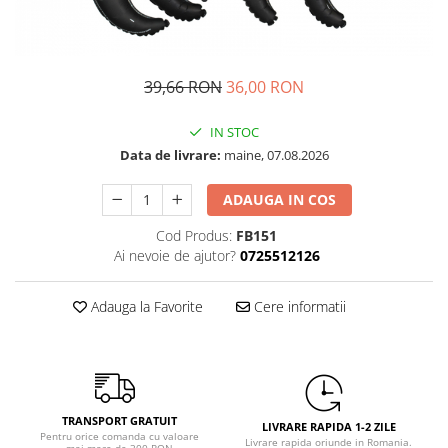
Petrecere Spatiala
Confetti
Petrecere Star Wars
Suflatori si Coifuri
Petrecere Super Mario
Petrecere Supereroi
39,66 RON
36,00 RON
Petreceri Fete
IN STOC
Petrecere Buburuza Miraculoasa
Data de livrare:
maine, 07.08.2026
Petrecere Ferma Animalelor
Petrecere Frozen
ADAUGA IN COS
Petrecere Little Star
Cod Produs:
FB151
Petrecere LOL Surprise
Ai nevoie de ajutor?
0725512126
Petrecere Lovely Swan
Petrecere Mica Sirena
Adauga la Favorite
Cere informatii
Petrecere Minnie Mouse
Petrecere Pisicute
Petrecere Printese Disney
Petrecere Unicorni
TRANSPORT GRATUIT
Petreceri Adulti
LIVRARE RAPIDA 1-2 ZILE
Pentru orice comanda cu valoare
Livrare rapida oriunde in Romania.
mai mare de 300 RON