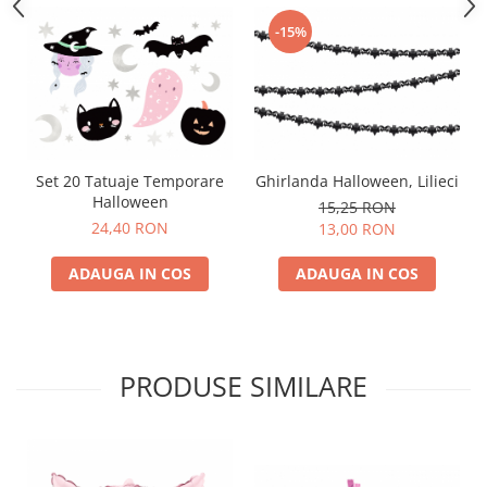
Nunta
-15%
Paste
Petrecere 1 An
Petrecerea Burlacitelor
Petreceri Aniversare
Valentine's Day
Set 20 Tatuaje Temporare
Ghirlanda Halloween, Lilieci
Halloween
15,25 RON
24,40 RON
13,00 RON
ADAUGA IN COS
ADAUGA IN COS
PRODUSE SIMILARE