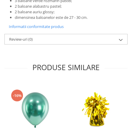
3 baloane verde rozmarin pastel;
Nunta
2 baloane alabastru pastel;
Paste
2 baloane auriu glossy;
Petrecere 1 An
dimensinea baloanelor este de 27 - 30 cm.
Petrecerea Burlacitelor
Informatii conformitate produs
Petreceri Aniversare
Review-uri
(0)
Valentine's Day
PRODUSE SIMILARE
-16%