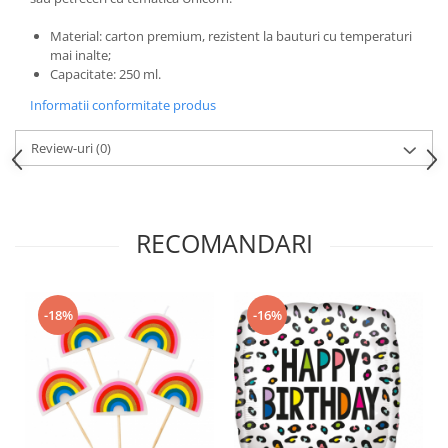
Nunta
Paste
Material: carton premium, rezistent la bauturi cu temperaturi
mai inalte;
Petrecere 1 An
Capacitate: 250 ml.
Petrecerea Burlacitelor
Informatii conformitate produs
Petreceri Aniversare
Valentine's Day
Review-uri
(0)
RECOMANDARI
-18%
-16%