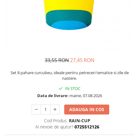
Petrecere Spatiala
Confetti
Petrecere Star Wars
Suflatori si Coifuri
Petrecere Super Mario
Petrecere Supereroi
Petreceri Fete
Petrecere Buburuza Miraculoasa
Petrecere Ferma Animalelor
Petrecere Frozen
33,55 RON
27,45 RON
Petrecere Little Star
Set 8 pahare curcubeu, ideale pentru petreceri tematice si zile de
Petrecere LOL Surprise
nastere.
Petrecere Lovely Swan
IN STOC
Petrecere Mica Sirena
Data de livrare:
maine, 07.08.2026
Petrecere Minnie Mouse
Petrecere Pisicute
ADAUGA IN COS
Petrecere Printese Disney
Cod Produs:
RAIN-CUP
Petrecere Unicorni
Ai nevoie de ajutor?
0725512126
Petreceri Adulti