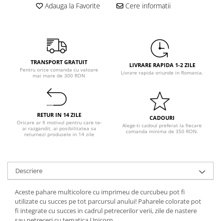
Pastel Party
Adauga la Favorite
Cere informatii
Petrecere Disco
Petrecere Anii '20
Petrecere Mexicana
Petrecere Tropicala
TRANSPORT GRATUIT
LIVRARE RAPIDA 1-2 ZILE
Summer Party
Pentru orice comanda cu valoare
Livrare rapida oriunde in Romania.
mai mare de 300 RON
Petrecere Majorat
Petrecere 30 ani
Petrecere 40 Ani
RETUR IN 14 ZILE
CADOURI
Petrecere 50 ani
Oricare ar fi motivul pentru care te-
Alege-ti cadoul preferat la fiecare
ai razgandit, ai posibilitatea sa
Ocazie
comanda minima de 350 RON.
returnezi produsele in 14 zile
Craciun
Anul Nou
Descriere
Gender Reveal
Baby Shower
Aceste pahare multicolore cu imprimeu de curcubeu pot fi
Botez
utilizate cu succes pe tot parcursul anului! Paharele colorate pot
fi integrate cu succes in cadrul petrecerilor verii, zile de nastere
Halloween
sau petreceri cu tematica Unicorn.