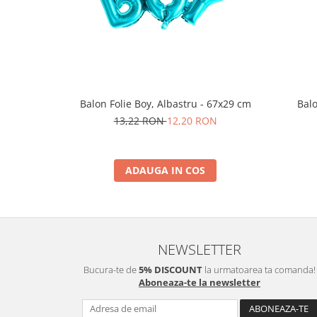
Nunta
Paste
Petrecere 1 An
Petrecerea Burlacitelor
Petreceri Aniversare
Valentine's Day
Balon Folie Boy, Albastru - 67x29 cm
Balo
13,22 RON
12,20 RON
ADAUGA IN COS
NEWSLETTER
Bucura-te de
5% DISCOUNT
la urmatoarea ta comanda!
Aboneaza-te la newsletter