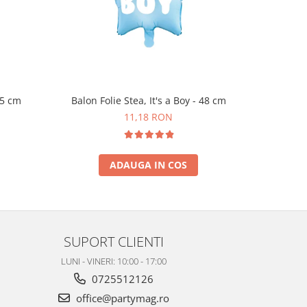
45 cm
Balon Folie Stea, It's a Boy - 48 cm
Set 6 
11,18 RON
ADAUGA IN COS
SUPORT CLIENTI
LUNI - VINERI: 10:00 - 17:00
0725512126
office@partymag.ro