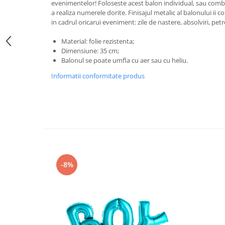
Pastel Party
evenimentelor! Foloseste acest balon individual, sau combi
a realiza numerele dorite. Finisajul metalic al balonului ii 
Petrecere Disco
in cadrul oricarui eveniment: zile de nastere, absolviri, petr
Petrecere Anii '20
Material: folie rezistenta;
Petrecere Mexicana
Dimensiune: 35 cm;
Petrecere Tropicala
Balonul se poate umfla cu aer sau cu heliu.
Summer Party
Informatii conformitate produs
Petrecere Majorat
Petrecere 30 ani
Petrecere 40 Ani
Petrecere 50 ani
Ocazie
Craciun
Anul Nou
-8%
Gender Reveal
Baby Shower
Botez
Halloween