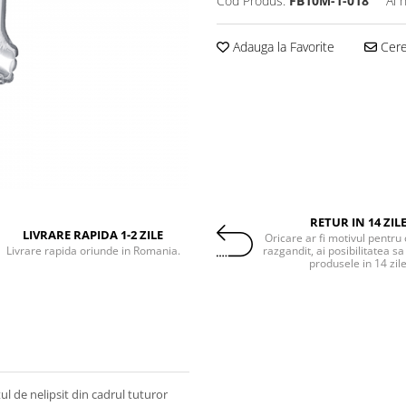
Cod Produs:
FB10M-1-018
Ai 
Adauga la Favorite
Cere 
RETUR IN 14 ZIL
LIVRARE RAPIDA 1-2 ZILE
Oricare ar fi motivul pentru 
Livrare rapida oriunde in Romania.
razgandit, ai posibilitatea sa
produsele in 14 zil
ul de nelipsit din cadrul tuturor