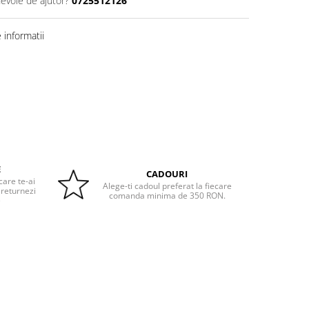
nevoie de ajutor?
0725512126
informatii
E
CADOURI
care te-ai
Alege-ti cadoul preferat la fiecare
 returnezi
comanda minima de 350 RON.
e