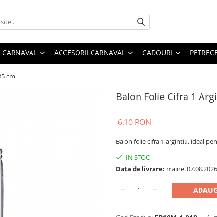
 CARNAVAL
ACCESORII CARNAVAL
CADOURI
PETRECE
 35 cm
Balon Folie Cifra 1 Arg
6,10 RON
Balon folie cifra 1 argintiu, ideal pe
IN STOC
Data de livrare:
maine, 07.08.2026
ADAUG