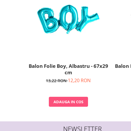
Nunta
Paste
Petrecere 1 An
Petrecerea Burlacitelor
Petreceri Aniversare
Valentine's Day
Balon Folie Boy, Albastru - 67x29
Balon 
cm
12,20 RON
13,22 RON
ADAUGA IN COS
NEWSLETTER