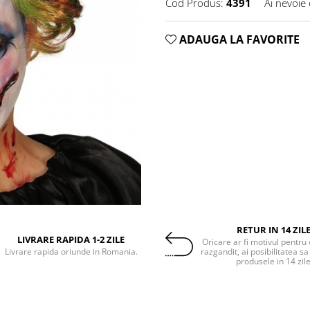
Cod Produs:
4391
Ai nevoie 
ADAUGA LA FAVORITE
RETUR IN 14 ZIL
LIVRARE RAPIDA 1-2 ZILE
Oricare ar fi motivul pentru 
Livrare rapida oriunde in Romania.
razgandit, ai posibilitatea sa
produsele in 14 zil