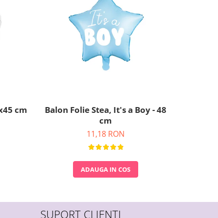
0x45 cm
Balon Folie Stea, It's a Boy - 48
Set 6 Ba
cm
11,18 RON
ADAUGA IN COS
SUPORT CLIENTI