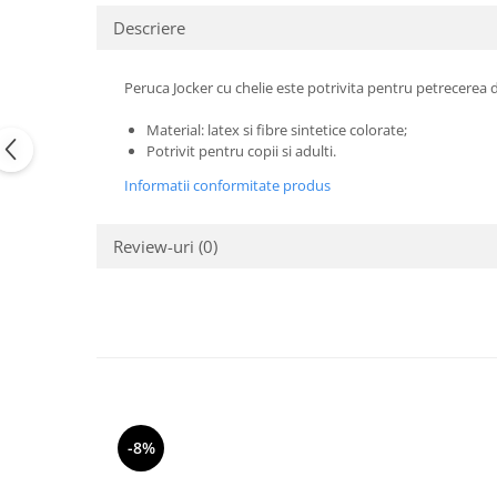
Pastel Party
Descriere
Petrecere Disco
Petrecere Anii '20
Peruca Jocker cu chelie este potrivita pentru petrecerea
Petrecere Mexicana
Petrecere Tropicala
Material: latex si fibre sintetice colorate;
Summer Party
Potrivit pentru copii si adulti.
Petrecere Majorat
Informatii conformitate produs
Petrecere 30 ani
Petrecere 40 Ani
Review-uri
(0)
Petrecere 50 ani
Ocazie
Craciun
Anul Nou
Gender Reveal
Baby Shower
Botez
-8%
Halloween