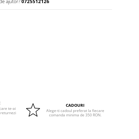
de ajutor?
0725512126
E
CADOURI
care te-ai
Alege-ti cadoul preferat la fiecare
 returnezi
comanda minima de 350 RON.
e