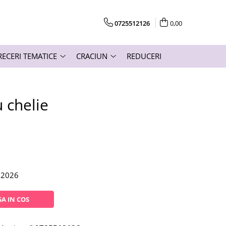
0725512126
0,00
RECERI TEMATICE
CRACIUN
REDUCERI
 chelie
.2026
A IN COS