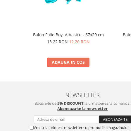
Nunta
Paste
Petrecere 1 An
Petrecerea Burlacitelor
Petreceri Aniversare
Balon Folie Boy, Albastru - 67x29 cm
Balo
Valentine's Day
13,22 RON
12,20 RON
ADAUGA IN COS
NEWSLETTER
Bucura-te de
5% DISCOUNT
la urmatoarea ta comanda!
Aboneaza-te la newsletter
Vreau sa primesc newsletter cu promotiile magazinului.