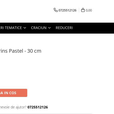
0725512126
0,00
RI TEMATICE
CRACIUN
REDUCERI
ins Pastel - 30 cm
A IN COS
 nevoie de ajutor?
0725512126