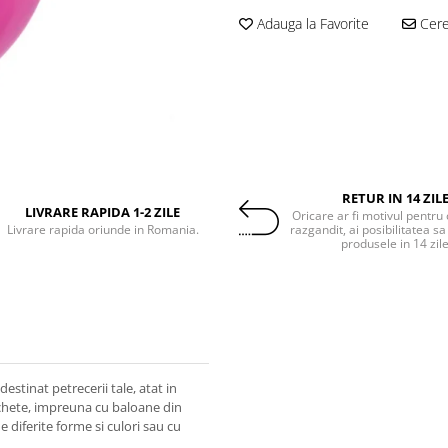
Adauga la Favorite
Cere 
RETUR IN 14 ZIL
LIVRARE RAPIDA 1-2 ZILE
Oricare ar fi motivul pentru 
Livrare rapida oriunde in Romania.
razgandit, ai posibilitatea sa
produsele in 14 zil
estinat petrecerii tale, atat in
 buchete, impreuna cu baloane din
de diferite forme si culori sau cu