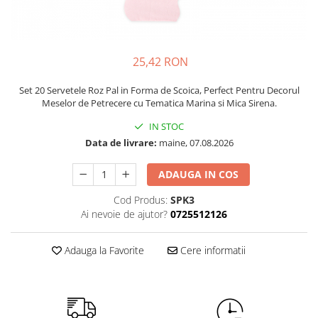
Petrecere Spatiala
Confetti
Petrecere Star Wars
Suflatori si Coifuri
Petrecere Super Mario
Petrecere Supereroi
25,42 RON
Petreceri Fete
Set 20 Servetele Roz Pal in Forma de Scoica, Perfect Pentru Decorul
Petrecere Buburuza Miraculoasa
Meselor de Petrecere cu Tematica Marina si Mica Sirena.
Petrecere Ferma Animalelor
IN STOC
Petrecere Frozen
Data de livrare:
maine, 07.08.2026
Petrecere Little Star
Petrecere LOL Surprise
ADAUGA IN COS
Petrecere Lovely Swan
Cod Produs:
SPK3
Petrecere Mica Sirena
Ai nevoie de ajutor?
0725512126
Petrecere Minnie Mouse
Petrecere Pisicute
Adauga la Favorite
Cere informatii
Petrecere Printese Disney
Petrecere Unicorni
Petreceri Adulti