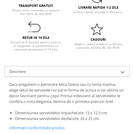
Pastel Party
TRANSPORT GRATUIT
LIVRARE RAPIDA 1-2 ZILE
Petrecere Disco
Pentru orice comanda cu valoare
Livrare rapida oriunde in Romania.
mai mare de 300 RON
Petrecere Anii '20
Petrecere Mexicana
Petrecere Tropicala
RETUR IN 14 ZILE
CADOURI
Summer Party
Oricare ar fi motivul pentru care te-
Alege-ti cadoul preferat la fiecare
ai razgandit, ai posibilitatea sa
comanda minima de 350 RON.
Petrecere Majorat
returnezi produsele in 14 zile
Petrecere 30 ani
Petrecere 40 Ani
Descriere
Petrecere 50 ani
Ocazie
Daca pregatesti o petrecere Mica Sirena sau cu tema marina,
Craciun
alege setul de servetele roz pal in forma de scoica si vei obtine un
decor fascinant pentru copii. Printul iridescent al servetelelor le
Anul Nou
confera o nota eleganta, demna de o printesa precum Ariel.
Gender Reveal
Baby Shower
Dimensiunea servetelelor impachetate: 13 x 12.5 cm;
Dimensiunea servetelelor desfacute: 26 x 25 cm.
Botez
Informatii conformitate produs
Halloween