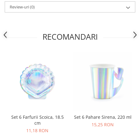
Nunta
Review-uri
(0)
Paste
Petrecere 1 An
Petrecerea Burlacitelor
RECOMANDARI
Petreceri Aniversare
Valentine's Day
Set 6 Farfurii Scoica, 18.5
Set 6 Pahare Sirena, 220 ml
cm
15,25 RON
11,18 RON