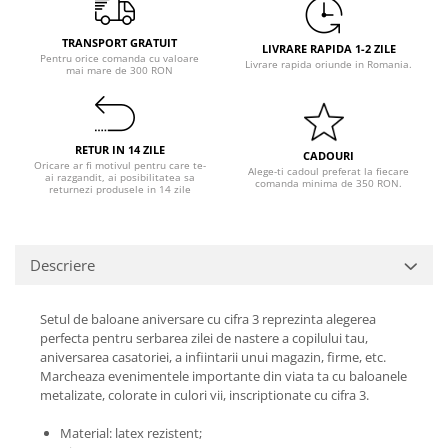
Pastel Party
Petrecere Disco
TRANSPORT GRATUIT
LIVRARE RAPIDA 1-2 ZILE
Petrecere Anii '20
Pentru orice comanda cu valoare
Livrare rapida oriunde in Romania.
mai mare de 300 RON
Petrecere Mexicana
Petrecere Tropicala
Summer Party
RETUR IN 14 ZILE
CADOURI
Petrecere Majorat
Oricare ar fi motivul pentru care te-
Alege-ti cadoul preferat la fiecare
ai razgandit, ai posibilitatea sa
comanda minima de 350 RON.
Petrecere 30 ani
returnezi produsele in 14 zile
Petrecere 40 Ani
Petrecere 50 ani
Descriere
Ocazie
Craciun
Setul de baloane aniversare cu cifra 3 reprezinta alegerea
Anul Nou
perfecta pentru serbarea zilei de nastere a copilului tau,
Gender Reveal
aniversarea casatoriei, a infiintarii unui magazin, firme, etc.
Baby Shower
Marcheaza evenimentele importante din viata ta cu baloanele
metalizate, colorate in culori vii, inscriptionate cu cifra 3.
Botez
Halloween
Material: latex rezistent;