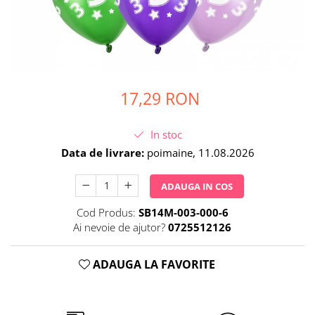
Petrecere Spatiala
Confetti
Petrecere Star Wars
Suflatori si Coifuri
Petrecere Super Mario
Petrecere Supereroi
Petreceri Fete
17,29 RON
Petrecere Buburuza Miraculoasa
Petrecere Ferma Animalelor
Petrecere Frozen
In stoc
Petrecere Little Star
Data de livrare:
poimaine, 11.08.2026
Petrecere LOL Surprise
ADAUGA IN COS
Petrecere Lovely Swan
Petrecere Mica Sirena
Cod Produs:
SB14M-003-000-6
Petrecere Minnie Mouse
Ai nevoie de ajutor?
0725512126
Petrecere Pisicute
Petrecere Printese Disney
ADAUGA LA FAVORITE
Petrecere Unicorni
Petreceri Adulti