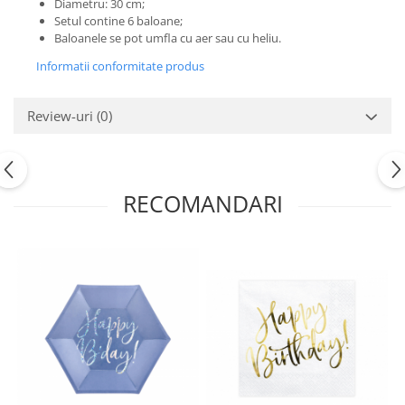
Diametru: 30 cm;
Nunta
Setul contine 6 baloane;
Paste
Baloanele se pot umfla cu aer sau cu heliu.
Petrecere 1 An
Informatii conformitate produs
Petrecerea Burlacitelor
Petreceri Aniversare
Review-uri
(0)
Valentine's Day
RECOMANDARI