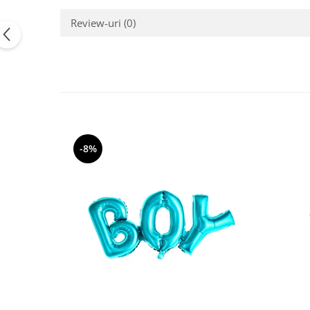
Pastel Party
Review-uri
(0)
Petrecere Disco
Petrecere Anii '20
Petrecere Mexicana
Petrecere Tropicala
Summer Party
Petrecere Majorat
Petrecere 30 ani
-8%
Petrecere 40 Ani
Petrecere 50 ani
Ocazie
Craciun
Anul Nou
Gender Reveal
Baby Shower
Botez
Halloween