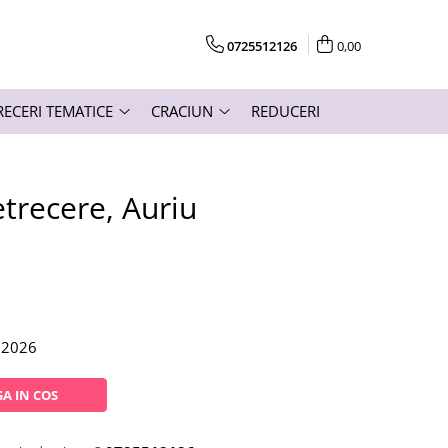
0725512126
0,00
RECERI TEMATICE
CRACIUN
REDUCERI
etrecere, Auriu
.2026
A IN COS