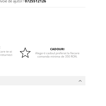
evoie de ajutor?
0725512126
E
CADOURI
care te-ai
Alege-ti cadoul preferat la fiecare
 returnezi
comanda minima de 350 RON.
e