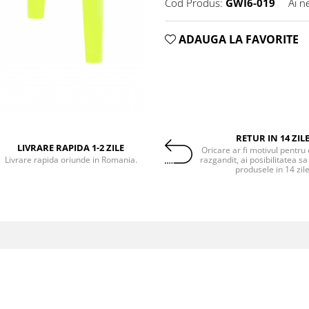
Cod Produs:
GWI6-019
Ai n
ADAUGA LA FAVORITE
RETUR IN 14 ZIL
LIVRARE RAPIDA 1-2 ZILE
Oricare ar fi motivul pentru 
Livrare rapida oriunde in Romania.
razgandit, ai posibilitatea sa
produsele in 14 zil