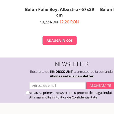
Nunta
Paste
Balon Folie Boy, Albastru - 67x29
Balon 
cm
Petrecere 1 An
Petrecerea Burlacitelor
12,20 RON
13,22 RON
Petreceri Aniversare
Valentine's Day
ADAUGA IN COS
NEWSLETTER
Bucura-te de
5% DISCOUNT
la urmatoarea ta comanda!
Aboneaza-te la newsletter
Vreau sa primesc newsletter cu promotiile magazinului.
Afla mai multe in
Politica de Confidentialitate