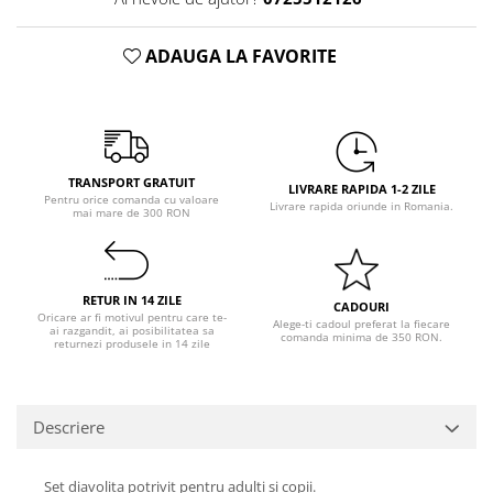
Pastel Party
Petrecere Disco
ADAUGA LA FAVORITE
Petrecere Anii '20
Petrecere Mexicana
Petrecere Tropicala
Summer Party
Petrecere Majorat
TRANSPORT GRATUIT
LIVRARE RAPIDA 1-2 ZILE
Pentru orice comanda cu valoare
Petrecere 30 ani
Livrare rapida oriunde in Romania.
mai mare de 300 RON
Petrecere 40 Ani
Petrecere 50 ani
Ocazie
RETUR IN 14 ZILE
CADOURI
Oricare ar fi motivul pentru care te-
Alege-ti cadoul preferat la fiecare
Craciun
ai razgandit, ai posibilitatea sa
comanda minima de 350 RON.
returnezi produsele in 14 zile
Anul Nou
Gender Reveal
Baby Shower
Descriere
Botez
Halloween
Set diavolita potrivit pentru adulti si copii.