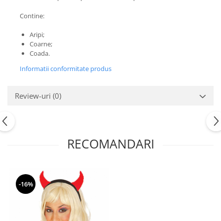
Nunta
Paste
Contine:
Petrecere 1 An
Aripi;
Petrecerea Burlacitelor
Coarne;
Coada.
Petreceri Aniversare
Valentine's Day
Informatii conformitate produs
Review-uri
(0)
RECOMANDARI
-16%