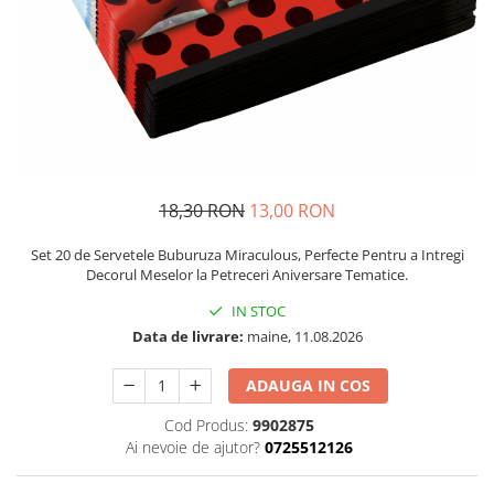
Petrecere Spatiala
Confetti
Petrecere Star Wars
Suflatori si Coifuri
Petrecere Super Mario
Petrecere Supereroi
Petreceri Fete
Petrecere Buburuza Miraculoasa
Petrecere Ferma Animalelor
Petrecere Frozen
18,30 RON
13,00 RON
Petrecere Little Star
Set 20 de Servetele Buburuza Miraculous, Perfecte Pentru a Intregi
Petrecere LOL Surprise
Decorul Meselor la Petreceri Aniversare Tematice.
Petrecere Lovely Swan
IN STOC
Petrecere Mica Sirena
Data de livrare:
maine, 11.08.2026
Petrecere Minnie Mouse
Petrecere Pisicute
ADAUGA IN COS
Petrecere Printese Disney
Cod Produs:
9902875
Petrecere Unicorni
Ai nevoie de ajutor?
0725512126
Petreceri Adulti