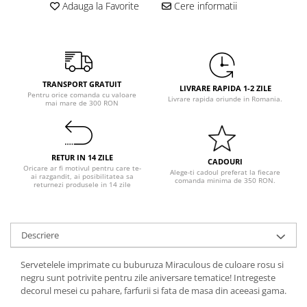
Pastel Party
Adauga la Favorite
Cere informatii
Petrecere Disco
Petrecere Anii '20
Petrecere Mexicana
Petrecere Tropicala
TRANSPORT GRATUIT
LIVRARE RAPIDA 1-2 ZILE
Summer Party
Pentru orice comanda cu valoare
Livrare rapida oriunde in Romania.
mai mare de 300 RON
Petrecere Majorat
Petrecere 30 ani
Petrecere 40 Ani
RETUR IN 14 ZILE
CADOURI
Petrecere 50 ani
Oricare ar fi motivul pentru care te-
Alege-ti cadoul preferat la fiecare
ai razgandit, ai posibilitatea sa
comanda minima de 350 RON.
Ocazie
returnezi produsele in 14 zile
Craciun
Anul Nou
Descriere
Gender Reveal
Baby Shower
Servetelele imprimate cu buburuza Miraculous de culoare rosu si
Botez
negru sunt potrivite pentru zile aniversare tematice! Intregeste
decorul mesei cu pahare, farfurii si fata de masa din aceeasi gama.
Halloween