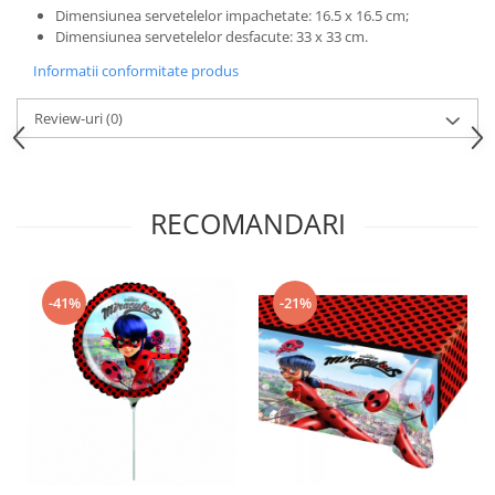
Nunta
Dimensiunea servetelelor impachetate: 16.5 x 16.5 cm;
Paste
Dimensiunea servetelelor desfacute: 33 x 33 cm.
Petrecere 1 An
Informatii conformitate produs
Petrecerea Burlacitelor
Review-uri
(0)
Petreceri Aniversare
Valentine's Day
RECOMANDARI
-41%
-21%