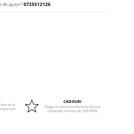
e de ajutor?
0725512126
E
CADOURI
care te-ai
Alege-ti cadoul preferat la fiecare
 returnezi
comanda minima de 350 RON.
e