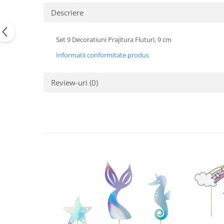
Pastel Party
Descriere
Petrecere Disco
Petrecere Anii '20
Set 9 Decoratiuni Prajitura Fluturi, 9 cm
Petrecere Mexicana
Petrecere Tropicala
Informatii conformitate produs
Summer Party
Petrecere Majorat
Review-uri
(0)
Petrecere 30 ani
Petrecere 40 Ani
Petrecere 50 ani
Ocazie
Craciun
Anul Nou
Gender Reveal
Baby Shower
Botez
Halloween