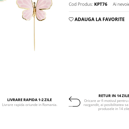
Cod Produs:
KPT76
Ai nevoi
ADAUGA LA FAVORITE
RETUR IN 14 ZIL
LIVRARE RAPIDA 1-2 ZILE
Oricare ar fi motivul pentru 
Livrare rapida oriunde in Romania.
razgandit, ai posibilitatea sa
produsele in 14 zil