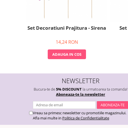
Nunta
Paste
Petrecere 1 An
Petrecerea Burlacitelor
Set Decoratiuni Prajitura - Sirena
Set
Petreceri Aniversare
Valentine's Day
14,24 RON
ADAUGA IN COS
NEWSLETTER
Bucura-te de
5% DISCOUNT
la urmatoarea ta comanda!
Aboneaza-te la newsletter
Vreau sa primesc newsletter cu promotiile magazinului.
Afla mai multe in
Politica de Confidentialitate