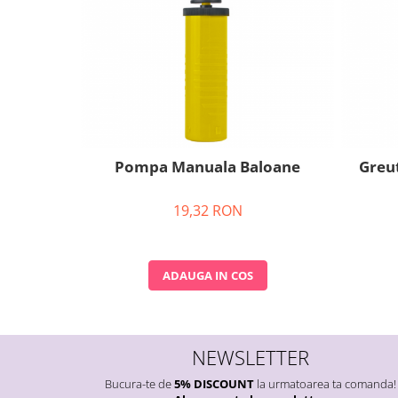
Nunta
Paste
Petrecere 1 An
Petrecerea Burlacitelor
Petreceri Aniversare
Valentine's Day
Pompa Manuala Baloane
Greut
19,32 RON
ADAUGA IN COS
NEWSLETTER
Bucura-te de
5% DISCOUNT
la urmatoarea ta comanda!