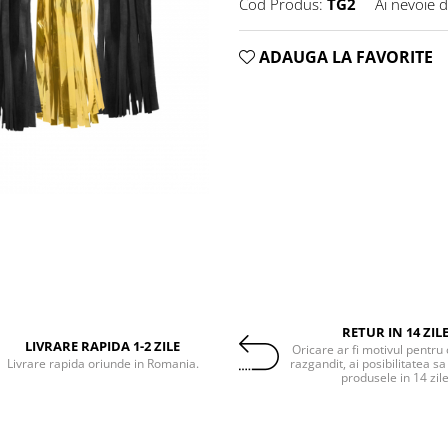
Cod Produs:
TG2
Ai nevoie d
ADAUGA LA FAVORITE
RETUR IN 14 ZIL
LIVRARE RAPIDA 1-2 ZILE
Oricare ar fi motivul pentru 
Livrare rapida oriunde in Romania.
razgandit, ai posibilitatea sa
produsele in 14 zil