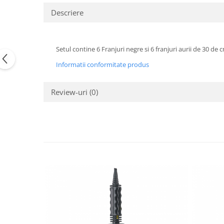
Pastel Party
Descriere
Petrecere Disco
Petrecere Anii '20
Petrecere Mexicana
Setul contine 6 Franjuri negre si 6 franjuri aurii de 30 de 
Petrecere Tropicala
Informatii conformitate produs
Summer Party
Petrecere Majorat
Review-uri
(0)
Petrecere 30 ani
Petrecere 40 Ani
Petrecere 50 ani
Ocazie
Craciun
Anul Nou
Gender Reveal
Baby Shower
Botez
Halloween