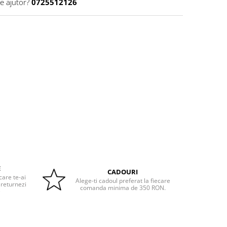
e ajutor?
0725512126
E
CADOURI
care te-ai
Alege-ti cadoul preferat la fiecare
 returnezi
comanda minima de 350 RON.
e