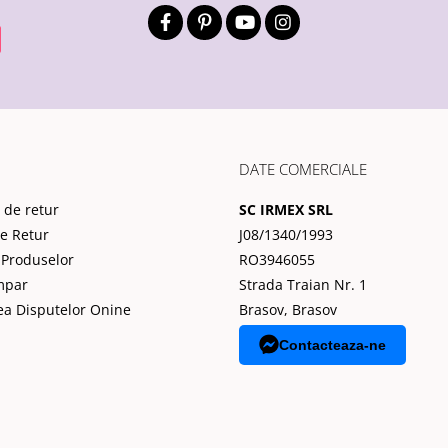
DATE COMERCIALE
 de retur
SC IRMEX SRL
de Retur
J08/1340/1993
 Produselor
RO3946055
mpar
Strada Traian Nr. 1
ea Disputelor Onine
Brasov, Brasov
Contacteaza-ne