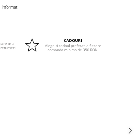
informatii
E
CADOURI
care te-ai
Alege-ti cadoul preferat la fiecare
 returnezi
comanda minima de 350 RON.
e