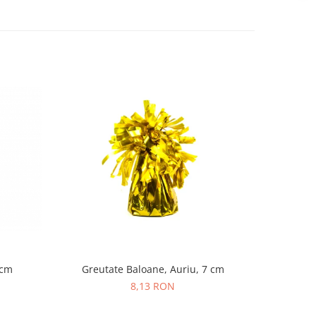
 cm
Greutate Baloane, Auriu, 7 cm
Greut
8,13 RON