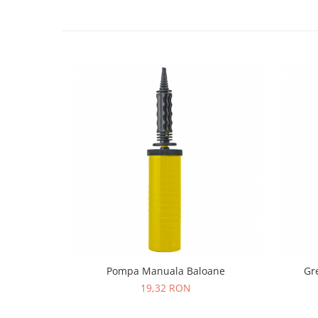
Pastel Party
Petrecere Disco
Petrecere Anii '20
Petrecere Mexicana
Petrecere Tropicala
Summer Party
Petrecere Majorat
Petrecere 30 ani
Petrecere 40 Ani
Petrecere 50 ani
Ocazie
Craciun
Anul Nou
Gender Reveal
Baby Shower
Pompa Manuala Baloane
Gr
Botez
19,32 RON
Halloween