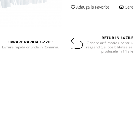
Adauga la Favorite
Cere 
RETUR IN 14 ZIL
LIVRARE RAPIDA 1-2 ZILE
Oricare ar fi motivul pentru 
Livrare rapida oriunde in Romania.
razgandit, ai posibilitatea sa
produsele in 14 zil