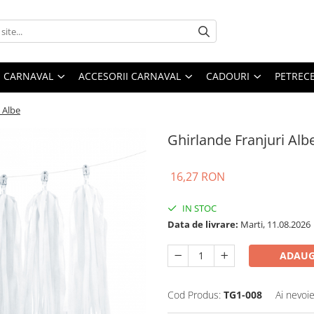
 CARNAVAL
ACCESORII CARNAVAL
CADOURI
PETRECE
 Albe
Ghirlande Franjuri Alb
16,27 RON
IN STOC
Data de livrare:
Marti, 11.08.2026
ADAUG
Cod Produs:
TG1-008
Ai nevoie