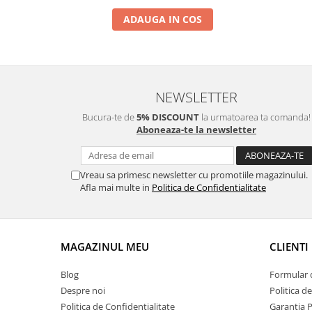
Nunta
ADAUGA IN COS
Paste
Petrecere 1 An
Petrecerea Burlacitelor
Petreceri Aniversare
NEWSLETTER
Valentine's Day
Bucura-te de
5% DISCOUNT
la urmatoarea ta comanda!
Aboneaza-te la newsletter
Vreau sa primesc newsletter cu promotiile magazinului.
Afla mai multe in
Politica de Confidentialitate
MAGAZINUL MEU
CLIENTI
Blog
Formular 
Despre noi
Politica d
Politica de Confidentialitate
Garantia 