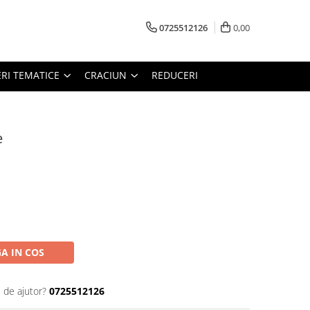
0725512126
0,00
RI TEMATICE
CRACIUN
REDUCERI
e
A IN COS
 de ajutor?
0725512126