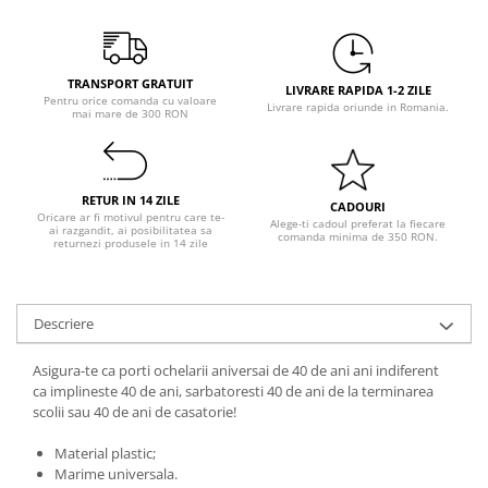
Pastel Party
Petrecere Disco
Petrecere Anii '20
TRANSPORT GRATUIT
Petrecere Mexicana
LIVRARE RAPIDA 1-2 ZILE
Pentru orice comanda cu valoare
Livrare rapida oriunde in Romania.
mai mare de 300 RON
Petrecere Tropicala
Summer Party
Petrecere Majorat
RETUR IN 14 ZILE
Petrecere 30 ani
CADOURI
Oricare ar fi motivul pentru care te-
Alege-ti cadoul preferat la fiecare
ai razgandit, ai posibilitatea sa
Petrecere 40 Ani
comanda minima de 350 RON.
returnezi produsele in 14 zile
Petrecere 50 ani
Ocazie
Craciun
Descriere
Anul Nou
Asigura-te ca porti ochelarii aniversai de 40 de ani ani indiferent
Gender Reveal
ca implineste 40 de ani, sarbatoresti 40 de ani de la terminarea
Baby Shower
scolii sau 40 de ani de casatorie!
Botez
Material plastic;
Halloween
Marime universala.