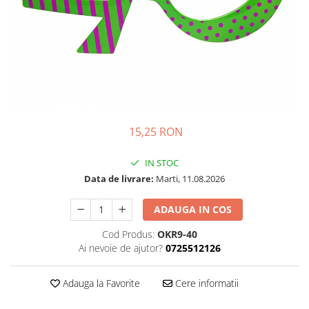
Petrecere Spatiala
Confetti
Petrecere Star Wars
Suflatori si Coifuri
Petrecere Super Mario
Petrecere Supereroi
Petreceri Fete
Petrecere Buburuza Miraculoasa
Petrecere Ferma Animalelor
Petrecere Frozen
15,25 RON
Petrecere Little Star
IN STOC
Petrecere LOL Surprise
Data de livrare:
Marti, 11.08.2026
Petrecere Lovely Swan
Petrecere Mica Sirena
ADAUGA IN COS
Petrecere Minnie Mouse
Cod Produs:
OKR9-40
Petrecere Pisicute
Ai nevoie de ajutor?
0725512126
Petrecere Printese Disney
Petrecere Unicorni
Adauga la Favorite
Cere informatii
Petreceri Adulti