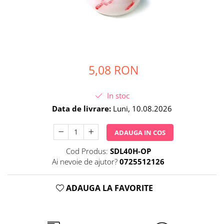
Petrecere Spatiala
Confetti
Petrecere Star Wars
Suflatori si Coifuri
Petrecere Super Mario
Petrecere Supereroi
Petreceri Fete
5,08 RON
Petrecere Buburuza Miraculoasa
Petrecere Ferma Animalelor
Petrecere Frozen
In stoc
Petrecere Little Star
Data de livrare:
Luni, 10.08.2026
Petrecere LOL Surprise
ADAUGA IN COS
Petrecere Lovely Swan
Petrecere Mica Sirena
Cod Produs:
SDL40H-OP
Petrecere Minnie Mouse
Ai nevoie de ajutor?
0725512126
Petrecere Pisicute
Petrecere Printese Disney
ADAUGA LA FAVORITE
Petrecere Unicorni
Petreceri Adulti