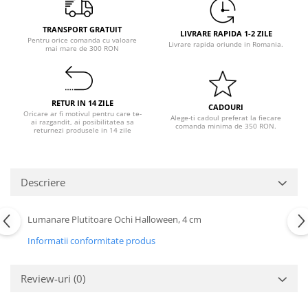
Pastel Party
Petrecere Disco
TRANSPORT GRATUIT
LIVRARE RAPIDA 1-2 ZILE
Petrecere Anii '20
Pentru orice comanda cu valoare
Livrare rapida oriunde in Romania.
mai mare de 300 RON
Petrecere Mexicana
Petrecere Tropicala
Summer Party
RETUR IN 14 ZILE
CADOURI
Petrecere Majorat
Oricare ar fi motivul pentru care te-
Alege-ti cadoul preferat la fiecare
ai razgandit, ai posibilitatea sa
comanda minima de 350 RON.
Petrecere 30 ani
returnezi produsele in 14 zile
Petrecere 40 Ani
Petrecere 50 ani
Descriere
Ocazie
Craciun
Lumanare Plutitoare Ochi Halloween, 4 cm
Anul Nou
Gender Reveal
Informatii conformitate produs
Baby Shower
Botez
Review-uri
(0)
Halloween