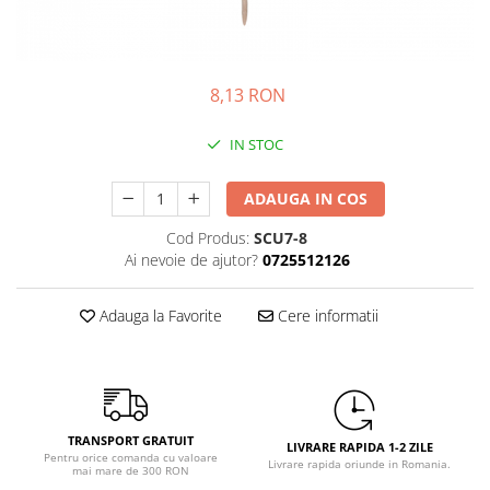
Petrecere Spatiala
Confetti
Petrecere Star Wars
Suflatori si Coifuri
Petrecere Super Mario
Petrecere Supereroi
8,13 RON
Petreceri Fete
IN STOC
Petrecere Buburuza Miraculoasa
Petrecere Ferma Animalelor
ADAUGA IN COS
Petrecere Frozen
Petrecere Little Star
Cod Produs:
SCU7-8
Ai nevoie de ajutor?
0725512126
Petrecere LOL Surprise
Petrecere Lovely Swan
Adauga la Favorite
Cere informatii
Petrecere Mica Sirena
Petrecere Minnie Mouse
Petrecere Pisicute
Petrecere Printese Disney
Petrecere Unicorni
TRANSPORT GRATUIT
LIVRARE RAPIDA 1-2 ZILE
Pentru orice comanda cu valoare
Petreceri Adulti
Livrare rapida oriunde in Romania.
mai mare de 300 RON