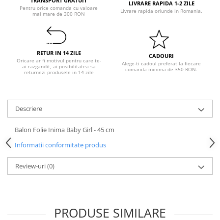
TRANSPORT GRATUIT
Pastel Party
LIVRARE RAPIDA 1-2 ZILE
Pentru orice comanda cu valoare
Livrare rapida oriunde in Romania.
mai mare de 300 RON
Petrecere Disco
Petrecere Anii '20
Petrecere Mexicana
RETUR IN 14 ZILE
Petrecere Tropicala
CADOURI
Oricare ar fi motivul pentru care te-
Alege-ti cadoul preferat la fiecare
Summer Party
ai razgandit, ai posibilitatea sa
comanda minima de 350 RON.
returnezi produsele in 14 zile
Petrecere Majorat
Petrecere 30 ani
Petrecere 40 Ani
Descriere
Petrecere 50 ani
Balon Folie Inima Baby Girl - 45 cm
Ocazie
Informatii conformitate produs
Craciun
Anul Nou
Review-uri
(0)
Gender Reveal
Baby Shower
Botez
PRODUSE SIMILARE
Halloween