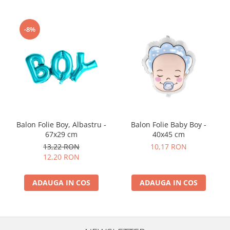
Nunta
Paste
-8%
Petrecere 1 An
Petrecerea Burlacitelor
Petreceri Aniversare
Valentine's Day
Balon Folie Boy, Albastru -
Balon Folie Baby Boy -
67x29 cm
40x45 cm
13,22 RON
10,17 RON
12,20 RON
ADAUGA IN COS
ADAUGA IN COS