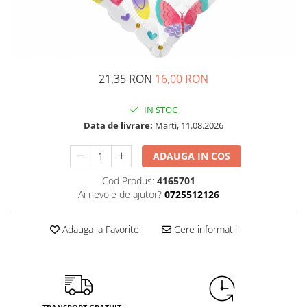
Petrecere Spatiala
Confetti
Petrecere Star Wars
Suflatori si Coifuri
Petrecere Super Mario
Petrecere Supereroi
Petreceri Fete
21,35 RON
16,00 RON
Petrecere Buburuza Miraculoasa
IN STOC
Petrecere Ferma Animalelor
Data de livrare:
Marti, 11.08.2026
Petrecere Frozen
Petrecere Little Star
ADAUGA IN COS
Petrecere LOL Surprise
Cod Produs:
4165701
Petrecere Lovely Swan
Ai nevoie de ajutor?
0725512126
Petrecere Mica Sirena
Petrecere Minnie Mouse
Adauga la Favorite
Cere informatii
Petrecere Pisicute
Petrecere Printese Disney
Petrecere Unicorni
Petreceri Adulti